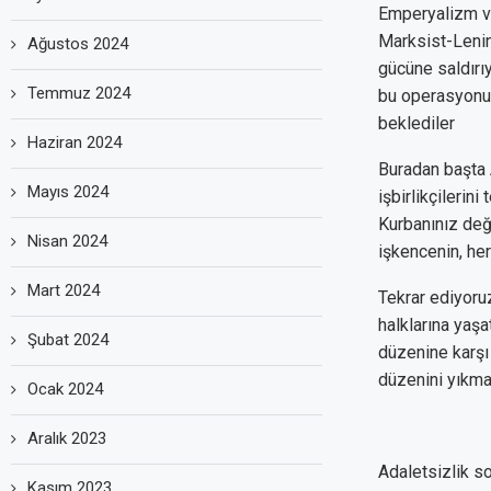
Emperyalizm ve 
Marksist-Lenin
Ağustos 2024
gücüne saldırıy
Temmuz 2024
bu operasyonu.
beklediler
Haziran 2024
Buradan başta 
Mayıs 2024
işbirlikçilerin
Kurbanınız değ
Nisan 2024
işkencenin, he
Mart 2024
Tekrar ediyoru
halklarına yaşa
Şubat 2024
düzenine karşı
düzenini yıkm
Ocak 2024
Aralık 2023
Adaletsizlik s
Kasım 2023