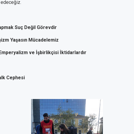
edeceğiz.
apmak Suç Değil Görevdir
şizm Yaşasın Mücadelemiz
Emperyalizm ve İşbirlikçisi İktidarlardır
alk Cephesi