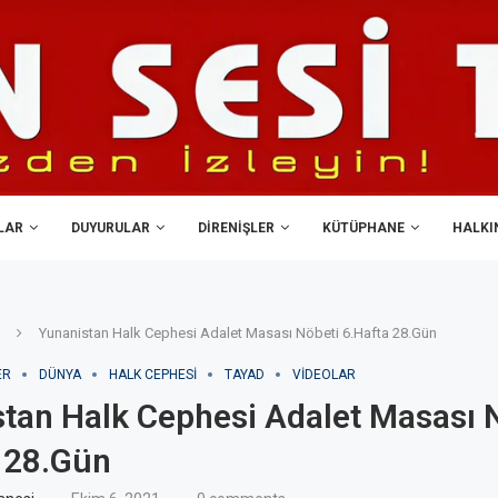
LAR
DUYURULAR
DIRENIŞLER
KÜTÜPHANE
HALKIN
Yunanistan Halk Cephesi Adalet Masası Nöbeti 6.Hafta 28.Gün
ER
DÜNYA
HALK CEPHESI
TAYAD
VIDEOLAR
tan Halk Cephesi Adalet Masası 
 28.Gün