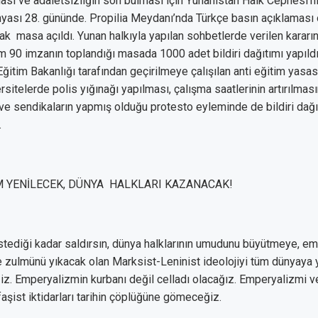
ası ve adaletsizliğin son bulması için Yunanistan Halk Cephesi’ni
ası 28. gününde. Propilia Meydanı’nda Türkçe basın açıklaması
rak
masa açıldı. Yunan halkıyla yapılan sohbetlerde verilen karar
am 90 imzanın toplandığı masada 1000 adet bildiri dağıtımı yapıldı
ğitim Bakanlığı tarafından geçirilmeye çalışılan anti eğitim yasas
rsitelerde polis yığınağı yapılması, çalışma saatlerinin artırılmas
ve sendikaların yapmış olduğu protesto eyleminde de bildiri dağıt
.
 YENİLECEK, DÜNYA
HALKLARI KAZANACAK!
tediği kadar saldırsın, dünya halklarının umudunu büyütmeye, e
zulmünü yıkacak olan Marksist-Leninist ideolojiyi tüm dünyaya
. Emperyalizmin kurbanı değil celladı olacağız. Emperyalizmi ve
, faşist iktidarları tarihin çöplüğüne gömeceğiz.