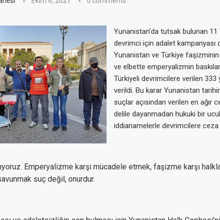
anesi
Ekim 6, 2021
0 comments
Yunanistan’da tutsak bulunan 11 T
devrimci için adalet kampanyası 
Yunanistan ve Türkiye faşizminin 
ve elbette emperyalizmin baskıla
Türkiyeli devrimcilere verilen 333 
verildi. Bu karar Yunanistan tarihi
suçlar açısından verilen en ağır ce
delile dayanmadan hukuki bir ucu
iddianamelerle devrimcilere ceza v
mıyoruz. Emperyalizme karşı mücadele etmek, faşizme karşı halkla
avunmak suç değil, onurdur.