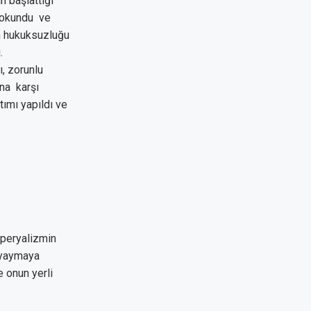
n başlattığı
 okundu
ve
ın hukuksuzluğu
.
ı, zorunlu
ına
karşı
ımı yapıldı ve
mperyalizmin
 yaymaya
 onun yerli