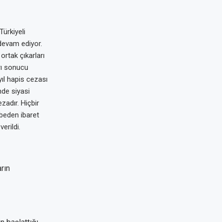
ürkiyeli
devam ediyor.
ortak çıkarları
rı sonucu
yıl hapis cezası
nde siyasi
zadır. Hiçbir
beden ibaret
erildi.
rın