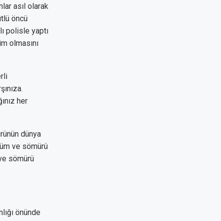
lar asıl olarak
ütlü öncü
ı polisle yaptı
im olmasını
rli
şınıza.
ınız her
ürünün dünya
zulüm ve sömürü
 ve sömürü
nlığı önünde