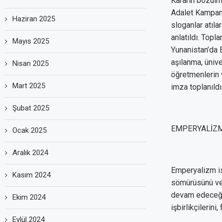
Kararın bozulm
Adalet Kampany
Haziran 2025
sloganlar atıla
anlatıldı. Topl
Mayıs 2025
Yunanistan’da E
aşılanma, ünive
Nisan 2025
öğretmenlerin 
Mart 2025
imza toplanıldı
Şubat 2025
EMPERYALİZM
Ocak 2025
Aralık 2024
Emperyalizm is
Kasım 2024
sömürüsünü ve 
devam edeceğiz
Ekim 2024
işbirlikçilerini
Eylül 2024