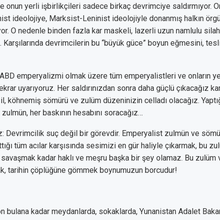
onun yerli işbirlikçileri sadece birkaç devrimciye saldırmıyor. On
ist ideolojiye, Marksist-Leninist ideolojiyle donanmış halkın örg
or. O nedenle binden fazla kar maskeli, lazerli uzun namlulu silahl
 Karşılarında devrimcilerin bu “büyük güce” boyun eğmesini, tesl
ABD emperyalizmi olmak üzere tüm emperyalistleri ve onların ye
i tekrar uyarıyoruz. Her saldırınızdan sonra daha güçlü çıkacağız kar
il, köhnemiş sömürü ve zulüm düzeninizin celladı olacağız. Yaptığ
r zulmün, her baskının hesabını soracağız…
z: Devrimcilik suç değil bir görevdir. Emperyalist zulmün ve söm
ttığı tüm acılar karşısında sesimizi en gür haliyle çıkarmak, bu 
 savaşmak kadar haklı ve meşru başka bir şey olamaz. Bu zulüm
ak, tarihin çöplüğüne gömmek boynumuzun borcudur!
on bulana kadar meydanlarda, sokaklarda, Yunanistan Adalet Baka