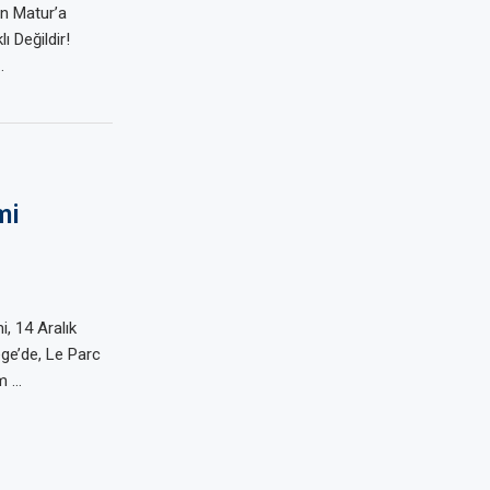
en Matur’a
ı Değildir!
…
mi
, 14 Aralık
ege’de, Le Parc
m …