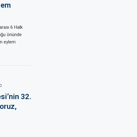
lem
rası 6 Halk
luğu önünde
in eylem
D
si’nin 32.
oruz,