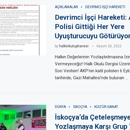
AÇIKLAMALAR
DEVRIMCI IŞÇI HAREKETI
Devrimci İşçi Hareketi:
Polisi Gittiği Her Yere
Uyuşturucuyu Götürüyo
by
halkinkutuphanesi
Kasım 30, 2022
Halkın Değerlerinin Yozlaştırılmasına İzi
Vermeyeceğiz! Halk Okulu Dergisi Üzerin
Son Verilsin! AKP’nin katil polisleri 6 Eyl
tarihinde, Gazi Mahallesi’nde bulunan …
DÜNYA
ISKOÇYA
KÜLTÜR-SANAT
İskoçya’da Çeteleşmeye
Yozlaşmaya Karşı Grup