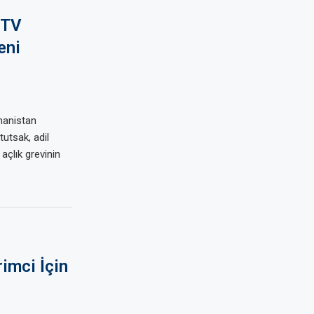
 TV
eni
nanistan
tutsak, adil
 açlık grevinin
imci İçin