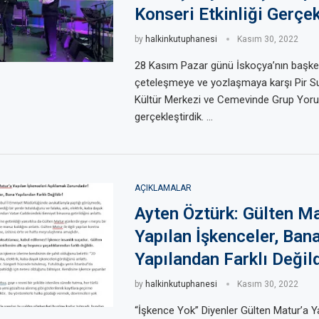
Konseri Etkinliği Gerçek
by
halkinkutuphanesi
Kasım 30, 2022
28 Kasım Pazar günü İskoçya’nın başken
çeteleşmeye ve yozlaşmaya karşı Pir S
Kültür Merkezi ve Cemevinde Grup Yor
gerçekleştirdik. …
AÇIKLAMALAR
Ayten Öztürk: Gülten Ma
Yapılan İşkenceler, Ban
Yapılandan Farklı Değild
by
halkinkutuphanesi
Kasım 30, 2022
“İşkence Yok” Diyenler Gülten Matur’a Y