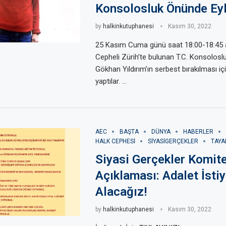
Konsolosluk Önünde Ey
by
halkinkutuphanesi
Kasım 30, 2022
25 Kasım Cuma günü saat 18:00-18:45 a
Cepheli Zürih’te bulunan T.C. Konsolos
Gökhan Yıldırım’ın serbest bırakılması iç
yaptılar. …
AEC
BAŞTA
DÜNYA
HABERLER
HALK CEPHESI
SIYASIGERÇEKLER
TAYA
Siyasi Gerçekler Komite
Açıklaması: Adalet İstiy
Alacağız!
by
halkinkutuphanesi
Kasım 30, 2022