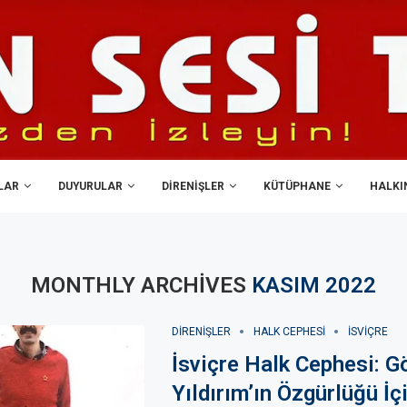
LAR
DUYURULAR
DIRENIŞLER
KÜTÜPHANE
HALKIN
MONTHLY ARCHIVES
KASIM 2022
DIRENIŞLER
HALK CEPHESI
ISVIÇRE
İsviçre Halk Cephesi: 
Yıldırım’ın Özgürlüğü İç