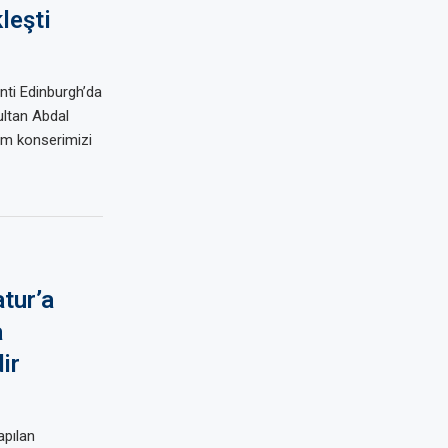
leşti
ti Edinburgh’da
ultan Abdal
um konserimizi
tur’a
a
ir
apılan