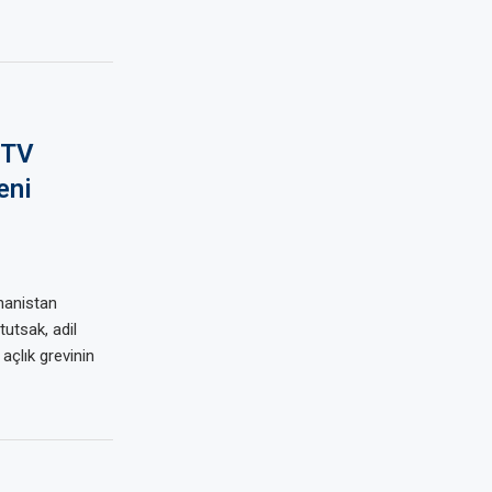
 TV
eni
nanistan
tutsak, adil
 açlık grevinin