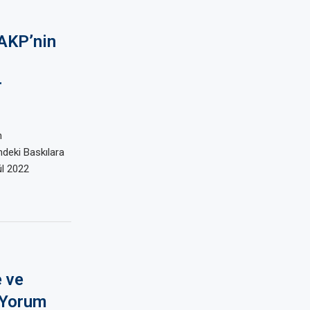
 AKP’nin
r
n
deki Baskılara
ül 2022
 ve
 Yorum