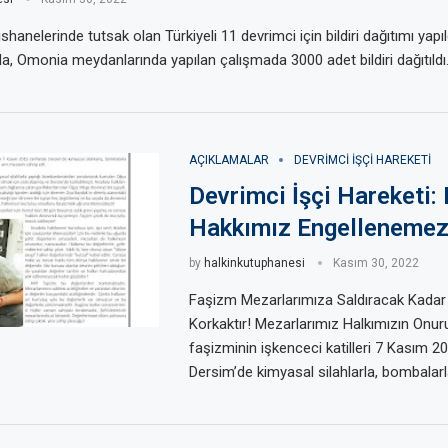
hanelerinde tutsak olan Türkiyeli 11 devrimci için bildiri dağıtımı yapıl
a, Omonia meydanlarında yapılan çalışmada 3000 adet bildiri dağıtıldı
AÇIKLAMALAR
DEVRIMCI IŞÇI HAREKETI
Devrimci İşçi Hareketi:
Hakkımız Engelleneme
by
halkinkutuphanesi
Kasım 30, 2022
Faşizm Mezarlarımıza Saldıracak Kadar
Korkaktır! Mezarlarımız Halkımızın Onu
faşizminin işkenceci katilleri 7 Kasım 20
Dersim’de kimyasal silahlarla, bombalar