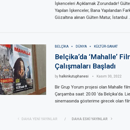
İşkenceleri Açıklamak Zorundadır! Gült
Yapılan İşkenceler, Bana Yapılandan Farkl
Gözaltına alınan Gülten Matur, İstanbul 
BELÇIKA
DÜNYA
KÜLTÜR-SANAT
Belçika’da ‘Mahalle’ Fil
Çalışmaları Başladı
by
halkinkutuphanesi
Kasım 30, 2022
Bir Grup Yorum projesi olan Mahalle filmi
Çarşamba saat: 20.00 ‘da Belçika’da. Li
sinemasında gösterime girecek olan fil
DAHA YENI YAYINLAR
DAHA ESKI YAYINLAR