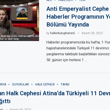
Anti Emperyalist Cephe
Haberler Programının Y
Bölümü Yayında
by
halkinkutuphanesi
Kasım 30, 2022
Haberler programımızda bu hafta; 1-Yu
hapishanelerindeki Türkiyeli 11 devrimci 
yargılanma talebiyle başlattıkları süresiz
50. günün için herkesi 1 …
ÜNYA
DUYURULAR
HALK CEPHESI
TAYAD
n Halk Cephesi Atina’da Türkiyeli 11 Devr
ğıttı
esi
Kasım 30, 2022