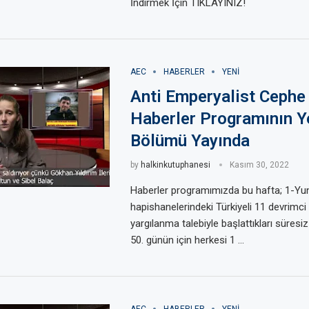
İndirmek İçin TIKLAYINIZ!
AEC
HABERLER
YENI
Anti Emperyalist Cephe
Haberler Programının Y
Bölümü Yayında
by
halkinkutuphanesi
Kasım 30, 2022
Haberler programımızda bu hafta; 1-Yu
hapishanelerindeki Türkiyeli 11 devrimci 
yargılanma talebiyle başlattıkları süresiz
50. günün için herkesi 1 …
AEC
HABERLER
YENI