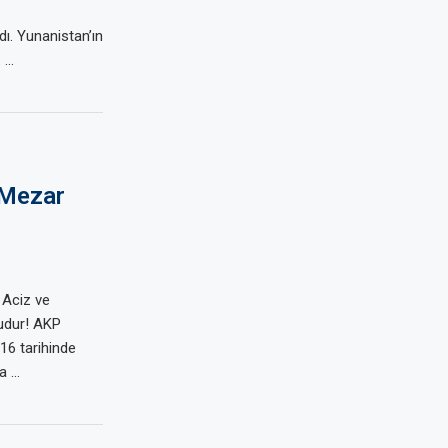
dı. Yunanistan’ın
. …
 Mezar
z
 Aciz ve
rudur! AKP
16 tarihinde
la …