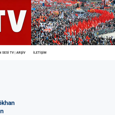
 SESI TV | ARŞİV
İLETIŞIM
Gökhan
in