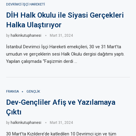
DEVRIMCI IŞÇI HAREKETI
DİH Halk Okulu ile Siyasi Gerçekleri
Halka Ulaştırıyor
by
halkinkutuphanesi
Mart 31, 2024
İstanbul Devrimci İşçi Hareketi emekçileri, 30 ve 31 Mart’ta
umudun ve gerçeklerin sesi Halk Okulu dergisi dağıtımı yaptı.
Yapılan çalışmada “Faşizmin derdi …
FRANSA
GENÇLIK
Dev-Gençliler Afiş ve Yazılamaya
Çıktı
by
halkinkutuphanesi
Mart 31, 2024
30 Mart’ta Kızıldere’de katledilen 10 Devrimci için ve tüm