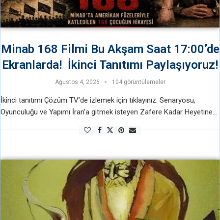
Minab 168 Filmi Bu Akşam Saat 17:00’de
Ekranlarda! İkinci Tanıtımı Paylaşıyoruz!
Ağustos 4, 2026
104 görüntülemeler
İkinci tanıtımı Çözüm TV’de izlemek için tıklayınız: Senaryosu,
Oyunculuğu ve Yapımı İran’a gitmek isteyen Zafere Kadar Heyetine
ait olan “Minab 168” filmi sadece bir telefon ve mikrofon ile çekilmiş,
senaryosu, …