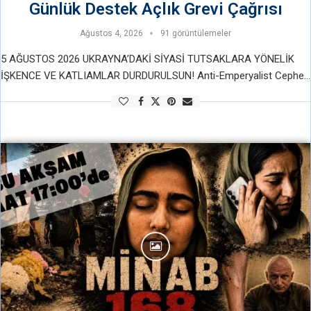
Günlük Destek Açlık Grevi Çağrısı
Ağustos 4, 2026
91 görüntülemeler
5 AĞUSTOS 2026 UKRAYNA’DAKİ SİYASİ TUTSAKLARA YÖNELİK
İŞKENCE VE KATLIAMLAR DURDURULSUN! Anti-Emperyalist Cephe
olarak, Ukraynalı antifaşist ve komünistler Mihail ve Aleksandr
Kononoviç kardeşler tarafından kurulan Siyasi Tutsakların ve İnsan
Haklarının …