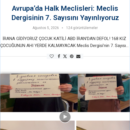
Avrupa’da Halk Meclisleri: Meclis
Dergisinin 7. Sayısını Yayınlıyoruz
Ağustos 5, 2026
124 görüntülemeler
İRANA GİDİYORUZ ÇOCUK KATİLİ ABD İRAN’DAN DEFOL! 168 KIZ
ÇOCUĞUNUN AHI YERDE KALMAYACAK Meclis Dergisi’nin 7. Sayısını
okumak ve indirmek için Tıklayınız İranlı çocuklar için adalet
istiyoruz, çünkü …