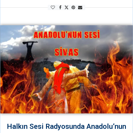
etmek ve Ukrayna siyasi tutsaklarla dayanışmak için bizde
Yunanistan’ın Larissa hapishanesinde 14 tutsak arkadaşla …
Halkın Sesi Radyosunda Anadolu’nun