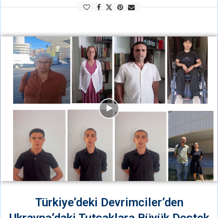
Gürkan Türkoğlu, denilebilir ki, kuyu tipi hapishanelerine karşı şehit
düşen ilk kişidir. Kuyu tipi tecrit işkencesine …
Türkiye’deki Devrimciler’den
Ukrayna’daki Tutsaklara Büyük Destek