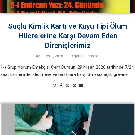
Suçlu Kimlik Kartı ve Kuyu Tipi Ölüm
Hücrelerine Karşı Devam Eden
Direnişlerimiz
Ağustos 7, 2026
9 görüntülemeler
1-) Grup Yorum Emekçisi Cem Dursun: 29 Nisan 2026 tarihinde 7/24
saat kamera ile izlenmeye ve baskılara karşı Süresiz açlık grevine
başladı, Direnişinin 101. Gününde 2-) Dev-Genç’li Tacettin Erol …