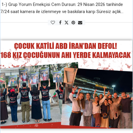
1-) Grup Yorum Emekçisi Cem Dursun: 29 Nisan 2026 tarihinde
7/24 saat kamera ile izlenmeye ve baskılara karşı Süresiz açlık
grevine başladı, Direnişinin 100. Gününde 2-) Dev-Genç’li Tacettin
Erol Şahin: …