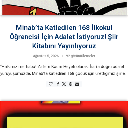
Minab’ta Katledilen 168 İlkokul
Öğrencisi İçin Adalet İstiyoruz! Şiir
Kitabını Yayınlıyoruz
Ağustos 5, 2026
92 görüntülemeler
“Halkımız merhaba! Zafere Kadar Heyeti olarak, İran’a doğru adalet
yürüyüşümüzde, Minab’ta katledilen 168 çocuk için ürettiğimiz şiirleri
halkımızla paylaşmanın heyecanını yaşıyoruz. Dünya halklarının baş
düşmanı ABD emperyalizmi tarafından iki aşamalı …