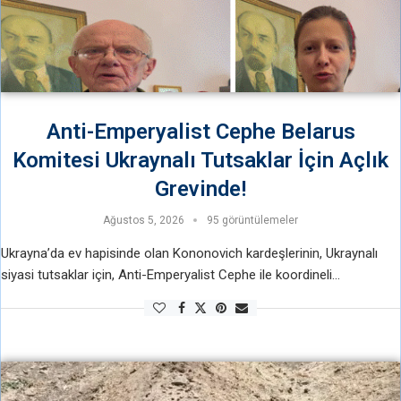
Anti-Emperyalist Cephe Belarus
Komitesi Ukraynalı Tutsaklar İçin Açlık
Grevinde!
Ağustos 5, 2026
95 görüntülemeler
Ukrayna’da ev hapisinde olan Kononovich kardeşlerinin, Ukraynalı
siyasi tutsaklar için, Anti-Emperyalist Cephe ile koordineli
örgütledikleri bir günlük destek açlık grevine yüzlerce insan katıldı.
Anti-emperyalist Cephe Belarus Komitesi de 1 günlük …