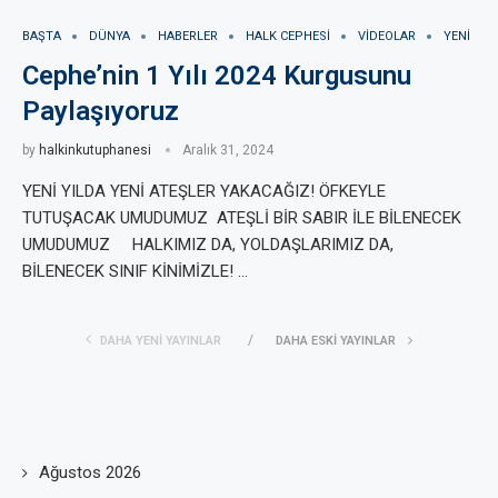
BAŞTA
DÜNYA
HABERLER
HALK CEPHESI
VIDEOLAR
YENI
Cephe’nin 1 Yılı 2024 Kurgusunu
Paylaşıyoruz
by
halkinkutuphanesi
Aralık 31, 2024
YENİ YILDA YENİ ATEŞLER YAKACAĞIZ! ÖFKEYLE
TUTUŞACAK UMUDUMUZ ATEŞLİ BİR SABIR İLE BİLENECEK
UMUDUMUZ HALKIMIZ DA, YOLDAŞLARIMIZ DA,
BİLENECEK SINIF KİNİMİZLE! …
DAHA YENI YAYINLAR
DAHA ESKI YAYINLAR
Ağustos 2026