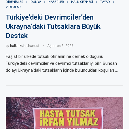
DIRENIŞLER
DÜNYA
HABERLER
HALK CEPHESI
TAYAD
VIDEOLAR
Türkiye’deki Devrimciler’den
Ukrayna’daki Tutsaklara Büyük
Destek
by
halkinkutuphanesi
Ağustos 5, 2026
Faşist bir ülkede tutsak olmanın ne demek olduğunu
Türkiye’deki devrimciler ve devrimci tutsaklar iyi bilir. Bundan
dolayı Ukrayna’daki tutsakların içinde bulundukları koşulları …