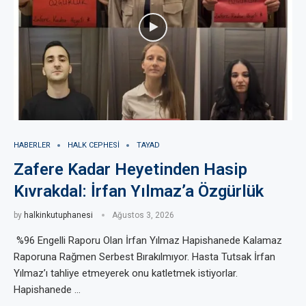
HABERLER
HALK CEPHESI
TAYAD
Zafere Kadar Heyetinden Hasip
Kıvrakdal: İrfan Yılmaz’a Özgürlük
by
halkinkutuphanesi
Ağustos 3, 2026
%96 Engelli Raporu Olan İrfan Yılmaz Hapishanede Kalamaz
Raporuna Rağmen Serbest Bırakılmıyor. Hasta Tutsak İrfan
Yılmaz’ı tahliye etmeyerek onu katletmek istiyorlar.
Hapishanede …