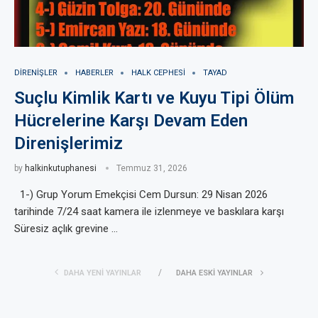
DIRENIŞLER
HABERLER
HALK CEPHESI
TAYAD
Suçlu Kimlik Kartı ve Kuyu Tipi Ölüm
Hücrelerine Karşı Devam Eden
Direnişlerimiz
by
halkinkutuphanesi
Temmuz 31, 2026
1-) Grup Yorum Emekçisi Cem Dursun: 29 Nisan 2026
tarihinde 7/24 saat kamera ile izlenmeye ve baskılara karşı
Süresiz açlık grevine …
DAHA YENI YAYINLAR
DAHA ESKI YAYINLAR