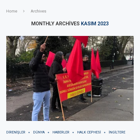
Home
Archives
MONTHLY ARCHIVES
KASIM 2023
DIRENIŞLER
DÜNYA
HABERLER
HALK CEPHESI
İNGILTERE