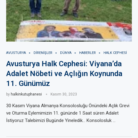
AVUSTURYA
DIRENIŞLER
DÜNYA
HABERLER
HALK CEPHESI
Avusturya Halk Cephesi: Viyana’da
Adalet Nöbeti ve Açlığın Koynunda
11. Günümüz
by
halkinkutuphanesi
Kasım 30, 2023
30 Kasım Viyana Almanya Konsolosluğu Önündeki Açlık Grevi
ve Oturma Eylemimizin 11. gününde 1 Saat süren Adalet
İstiyoruz Talebimizi Bugünde Yineledik… Konsolosluk …