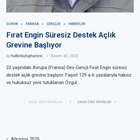
DÜNYA
FRANSA
GENÇLIK
HABERLER
Fırat Engin Süresiz Destek Açlık
Grevine Başlıyor
by
halkinkutuphanesi
Kasım 30, 2023
22 yaşındaki Avrupa (Fransa) Dev-Gençli Fırat Engin süresiz
destek açlık grevine başlıyor. Faşist 129 a-b yasalarıyla haksız
ve hukuksuz yere tutuklanan Özgül …
DAHA YENI YAYINLAR
DAHA ESKI YAYINLAR
Ağustos 2026