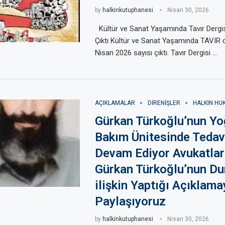
by
halkinkutuphanesi
Nisan 30, 2026
Kültür ve Sanat Yaşamında Tavır Dergis
Çıktı Kültür ve Sanat Yaşamında TAVIR d
Nisan 2026 sayısı çıktı. Tavır Dergisi …
AÇIKLAMALAR
DIRENIŞLER
HALKIN HU
Gürkan Türkoğlu’nun Y
Bakım Ünitesinde Tedav
Devam Ediyor Avukatlar
Gürkan Türkoğlu’nun D
ilişkin Yaptığı Açıklama
Paylaşıyoruz
by
halkinkutuphanesi
Nisan 30, 2026