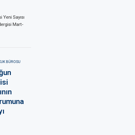
i Yeni Sayısı
ergisi Mart-
KUK BÜROSU
oğun
isi
ının
urumuna
yı