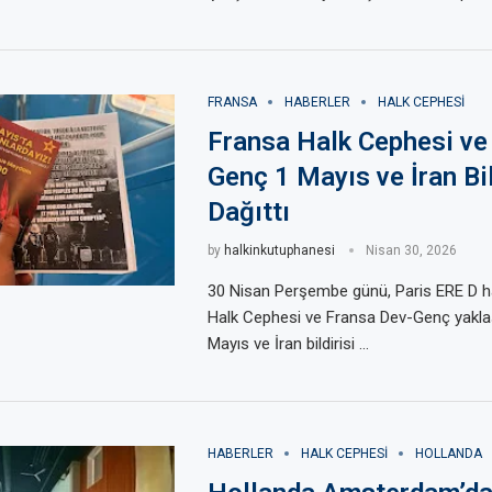
FRANSA
HABERLER
HALK CEPHESI
Fransa Halk Cephesi ve
Genç 1 Mayıs ve İran Bil
Dağıttı
by
halkinkutuphanesi
Nisan 30, 2026
30 Nisan Perşembe günü, Paris ERE D h
Halk Cephesi ve Fransa Dev-Genç yaklaş
Mayıs ve İran bildirisi …
HABERLER
HALK CEPHESI
HOLLANDA