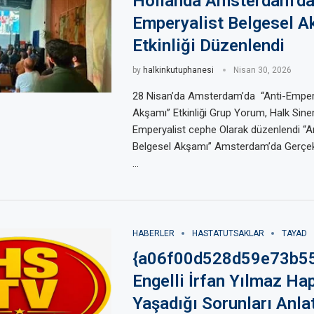
Hollanda Amsterdam’da
Emperyalist Belgesel A
Etkinliği Düzenlendi
by
halkinkutuphanesi
Nisan 30, 2026
28 Nisan’da Amsterdam’da “Anti-Empery
Akşamı” Etkinliği Grup Yorum, Halk Sine
Emperyalist cephe Olarak düzenlendi “A
Belgesel Akşamı” Amsterdam’da Gerçek
…
HABERLER
HASTATUTSAKLAR
TAYAD
{a06f00d528d59e73b5
Engelli İrfan Yılmaz Ha
Yaşadığı Sorunları Anlat