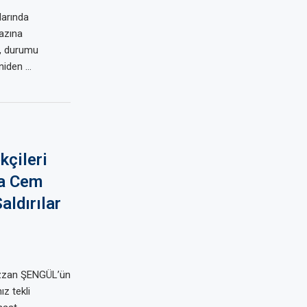
arında
azına
e, durumu
niden …
çileri
a Cem
ldırılar
zzan ŞENGÜL’ün
z tekli