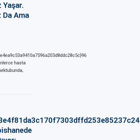
 Yaşar.
ız Da Ama
4e4ea9c53a9410a7596a203d8ddc28c5c}96
inlerce hasta
 mektubunda,
3e4f81da3c170f7303dffd253e85237c2
pishanede