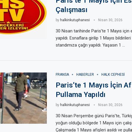
Paris’te 1 Mayıs İçin E
Çalışması
by
halkinkutuphanesi
Nisan 30, 2026
30 Nisan tarihinde Paris’te 1 Mayıs için
yapıldı. Esnaflara girilip 1 Mayıs bildirileri
standımıza çağrı yapıldı. Yaşasın 1 …
FRANSA
HABERLER
HALK CEPHESI
Paris’te 1 Mayıs İçin Af
Pullama Yapıldı
by
halkinkutuphanesi
Nisan 30, 2026
30 Nisan Perşembe günü Paris’te, Türkiy
yoğun olduğu bölgede 1 Mayıs için çalış
Çalışmada 1 Mayıs afişleri asıldı ve pul