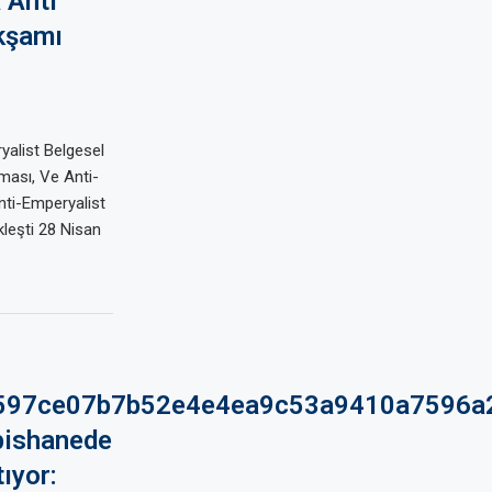
 Anti
kşamı
alist Belgesel
ması, Ve Anti-
nti-Emperyalist
leşti 28 Nisan
597ce07b7b52e4e4ea9c53a9410a7596a
pishanede
ıyor: