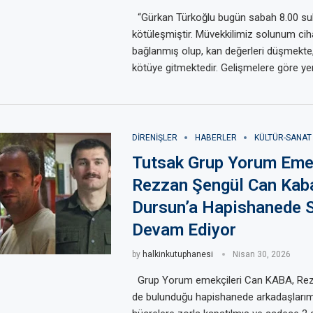
“Gürkan Türkoğlu bugün sabah 8.00 sul
kötüleşmiştir. Müvekkilimiz solunum cih
bağlanmış olup, kan değerleri düşmekt
kötüye gitmektedir. Gelişmelere göre ye
DIRENIŞLER
HABERLER
KÜLTÜR-SANAT
Tutsak Grup Yorum Emek
Rezzan Şengül Can Kab
Dursun’a Hapishanede Sa
Devam Ediyor
by
halkinkutuphanesi
Nisan 30, 2026
Grup Yorum emekçileri Can KABA, Re
de bulunduğu hapishanede arkadaşlarımı