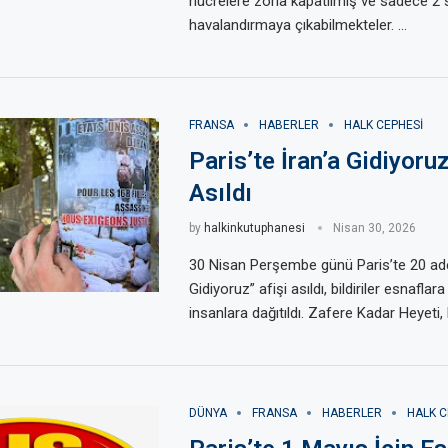
hücrelere zorla kapatılmış ve sadece 2 
havalandırmaya çıkabilmekteler. …
FRANSA
HABERLER
HALK CEPHESI
Paris’te İran’a Gidiyoruz
Asıldı
by
halkinkutuphanesi
Nisan 30, 2026
30 Nisan Perşembe günü Paris’te 20 ade
Gidiyoruz” afişi asıldı, bildiriler esnafla
insanlara dağıtıldı. Zafere Kadar Heyeti, 
DÜNYA
FRANSA
HABERLER
HALK C