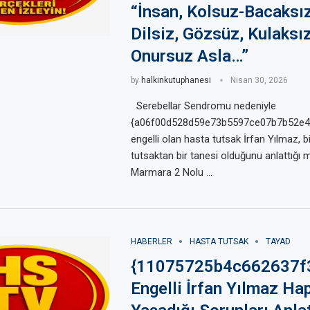
“İnsan, Kolsuz-Bacaksız
Dilsiz, Gözsüz, Kulaks
Onursuz Asla…”
by
halkinkutuphanesi
Nisan 30, 2026
Serebellar Sendromu nedeniyle
{a06f00d528d59e73b5597ce07b7b52e
engelli olan hasta tutsak İrfan Yılmaz, b
tutsaktan bir tanesi olduğunu anlattığı
Marmara 2 Nolu …
HABERLER
HASTA TUTSAK
TAYAD
{11075725b4c662637f
Engelli İrfan Yılmaz Ha