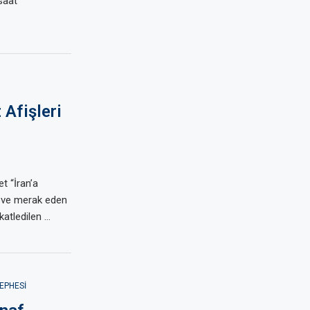
saat
 Afişleri
t “İran’a
ra ve merak eden
katledilen …
EPHESI