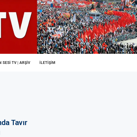
 SESI TV | ARŞİV
İLETIŞIM
da Tavır
ı