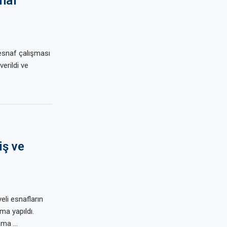
snaf
 esnaf çalışması
 verildi ve
iş ve
eli esnafların
ma yapıldı.
lama …