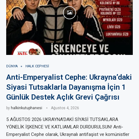
DÜNYA
HALK CEPHESI
Anti-Emperyalist Cephe: Ukrayna’daki
Siyasi Tutsaklarla Dayanışma İçin 1
Günlük Destek Açlık Grevi Çağrısı
by
halkinkutuphanesi
Ağustos 4, 2026
5 AĞUSTOS 2026 UKRAYNA’DAKİ SİYASİ TUTSAKLARA
YÖNELİK İŞKENCE VE KATLIAMLAR DURDURULSUN! Anti-
Emperyalist Cephe olarak, Ukraynalı antifaşist ve komünistler