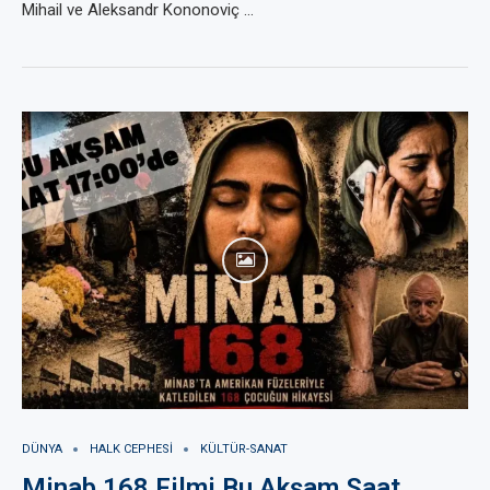
Mihail ve Aleksandr Kononoviç …
DÜNYA
HALK CEPHESI
KÜLTÜR-SANAT
Minab 168 Filmi Bu Akşam Saat