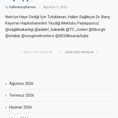
by
halkinkutuphanesi
Ağustos 3, 2026
Nato‘ya Hayır Dediği İçin Tutuklanan, Halkın Sağlıkçısı Dr. Barış
Kaya’nın Hapihshaneden Yazdığı Mektubu Paylaşıyoruz.
@saglikbakanligi @adalet_bakanlik @TC_icisleri @ttborgtr
@istabip @sesgenelmerkezi @SESAksaraySube
DAHA YENI YAYINLAR
DAHA ESKI YAYINLAR
Ağustos 2026
Temmuz 2026
Haziran 2026