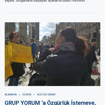
yapıldı. Sloganlarla başlayan açıklama basın metninin …
ALMANYA
DÜNYA
KÜLTÜR-SANAT
GRUP YORUM ‘a Özgürlük İstemeye,