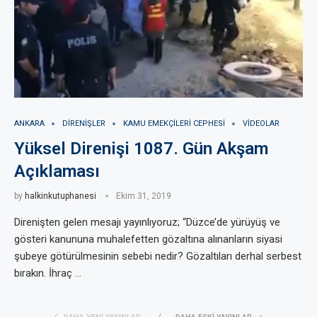
ANKARA
DIRENIŞLER
KAMU EMEKÇILERI CEPHESI
VIDEOLAR
Yüksel Direnişi 1087. Gün Akşam
Açıklaması
by
halkinkutuphanesi
Ekim 31, 2019
Direnişten gelen mesajı yayınlıyoruz; “Düzce’de yürüyüş ve
gösteri kanununa muhalefetten gözaltına alınanların siyasi
şubeye götürülmesinin sebebi nedir? Gözaltıları derhal serbest
bırakın. İhraç …