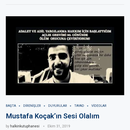
BAŞTA
DIRENIŞLER
DUYURULAR
TAYAD
VIDEOLAR
Mustafa Koçak’ın Sesi Olalım
by
halkinkutuphanesi
Ekim 31, 2019