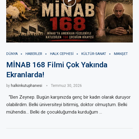
DÜNYA
HABERLER
HALK CEPHESI
KÜLTÜR-SANAT
MANŞET
MİNAB 168 Filmi Çok Yakında
Ekranlarda!
by
halkinkutuphanesi
Temmuz 30, 2026
“Ben Zeynep. Bugün karşınızda genç bir kadın olarak duruyor
olabilirdim. Belki üniversiteyi bitirmiş, doktor olmuştum. Belki
mühendis… Belki de çocukluğumda kurduğum …