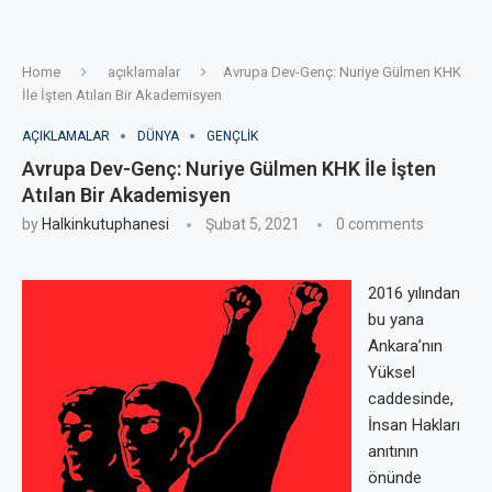
Home
açıklamalar
Avrupa Dev-Genç: Nuriye Gülmen KHK
İle İşten Atılan Bir Akademisyen
AÇIKLAMALAR
DÜNYA
GENÇLIK
Avrupa Dev-Genç: Nuriye Gülmen KHK İle İşten
Atılan Bir Akademisyen
by
Halkinkutuphanesi
Şubat 5, 2021
0 comments
2016 yılından
bu yana
Ankara’nın
Yüksel
caddesinde,
İnsan Hakları
anıtının
önünde