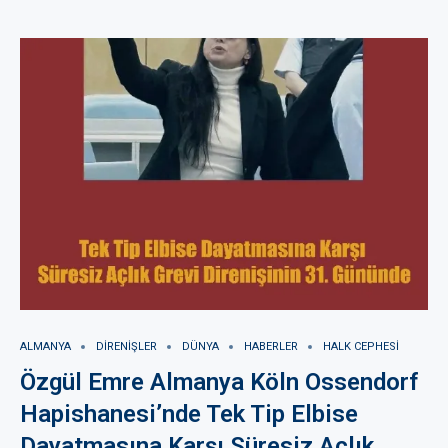
ALMANYA
DIRENIŞLER
DÜNYA
HABERLER
HALK CEPHESI
Özgül Emre Almanya Köln Ossendorf
Hapishanesi’nde Tek Tip Elbise
Dayatmasına Karşı Süresiz Açlık