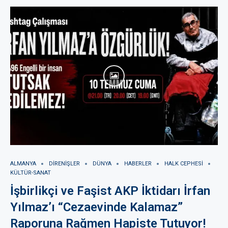
ALMANYA
DIRENIŞLER
DÜNYA
HABERLER
HALK CEPHESI
KÜLTÜR-SANAT
İşbirlikçi ve Faşist AKP İktidarı İrfan
Yılmaz’ı “Cezaevinde Kalamaz”
Raporuna Rağmen Hapiste Tutuyor!