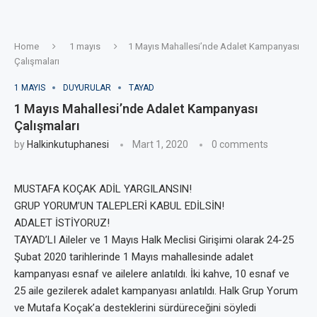
Home
1 mayıs
1 Mayıs Mahallesi’nde Adalet Kampanyası
Çalışmaları
1 MAYIS
DUYURULAR
TAYAD
1 Mayıs Mahallesi’nde Adalet Kampanyası
Çalışmaları
by
Halkinkutuphanesi
Mart 1, 2020
0 comments
MUSTAFA KOÇAK ADİL YARGILANSIN!
GRUP YORUM’UN TALEPLERİ KABUL EDİLSİN!
ADALET İSTİYORUZ!
TAYAD’LI Aileler ve 1 Mayıs Halk Meclisi Girişimi olarak 24-25
Şubat 2020 tarihlerinde 1 Mayıs mahallesinde adalet
kampanyası esnaf ve ailelere anlatıldı. İki kahve, 10 esnaf ve
25 aile gezilerek adalet kampanyası anlatıldı. Halk Grup Yorum
ve Mutafa Koçak’a desteklerini sürdüreceğini söyledi