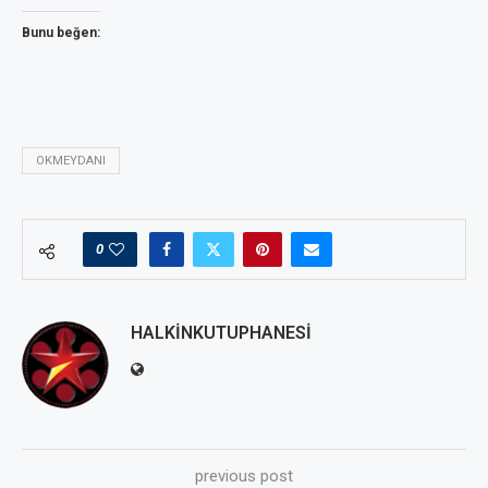
Bunu beğen:
OKMEYDANI
0
HALKINKUTUPHANESI
previous post