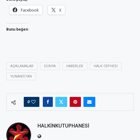
Facebook
X
Bunu beğen:
AÇIKLAMALAR
DÜNYA
HABERLER
HALK CEPHESI
YUNANISTAN
0
HALKINKUTUPHANESI