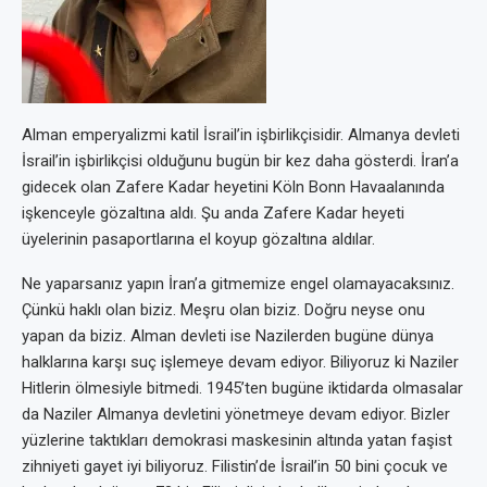
Alman emperyalizmi katil İsrail’in işbirlikçisidir. Almanya devleti
İsrail’in işbirlikçisi olduğunu bugün bir kez daha gösterdi. İran’a
gidecek olan Zafere Kadar heyetini Köln Bonn Havaalanında
işkenceyle gözaltına aldı. Şu anda Zafere Kadar heyeti
üyelerinin pasaportlarına el koyup gözaltına aldılar.
Ne yaparsanız yapın İran’a gitmemize engel olamayacaksınız.
Çünkü haklı olan biziz. Meşru olan biziz. Doğru neyse onu
yapan da biziz. Alman devleti ise Nazilerden bugüne dünya
halklarına karşı suç işlemeye devam ediyor. Biliyoruz ki Naziler
Hitlerin ölmesiyle bitmedi. 1945’ten bugüne iktidarda olmasalar
da Naziler Almanya devletini yönetmeye devam ediyor. Bizler
yüzlerine taktıkları demokrasi maskesinin altında yatan faşist
zihniyeti gayet iyi biliyoruz. Filistin’de İsrail’in 50 bini çocuk ve