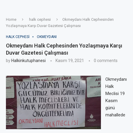
Home
halk cephesi
Okmeydanı Halk Cephesinden
Yozlaşmaya Karşı Duvar Gazetesi Çalışması
HALK CEPHESI
OKMEYDANI
Okmeydanı Halk Cephesinden Yozlaşmaya Karşı
Duvar Gazetesi Çalışması
by
Halkinkutuphanesi
Kasım 19, 2021
0 comments
Okmeydanı
Halk
Meclisi 19
Kasım
günü
mahallede