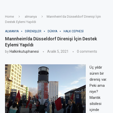
Home
almanya
Mannheim’da Düsseldorf Direnişi İçin
Destek Eylemi Yapıldı
ALMANYA
DIRENIŞLER
DÜNYA
HALK CEPHESI
Mannheim’da Düsseldorf Direnişi İçin Destek
Eylemi Yapıldı
by
Halkinkutuphanesi
Aralık 5, 2021
0 comments
Üç yıldır
süren bir
direniş var.
Peki ama
niye?
Mantık
silsilesi
içinde