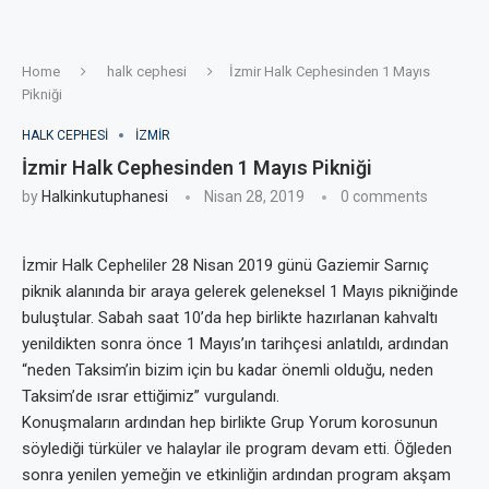
Home
halk cephesi
İzmir Halk Cephesinden 1 Mayıs
Pikniği
HALK CEPHESI
IZMIR
İzmir Halk Cephesinden 1 Mayıs Pikniği
by
Halkinkutuphanesi
Nisan 28, 2019
0 comments
İzmir Halk Cepheliler 28 Nisan 2019 günü Gaziemir Sarnıç
piknik alanında bir araya gelerek geleneksel 1 Mayıs pikniğinde
buluştular. Sabah saat 10’da hep birlikte hazırlanan kahvaltı
yenildikten sonra önce 1 Mayıs’ın tarihçesi anlatıldı, ardından
“neden Taksim’in bizim için bu kadar önemli olduğu, neden
Taksim’de ısrar ettiğimiz” vurgulandı.
Konuşmaların ardından hep birlikte Grup Yorum korosunun
söylediği türküler ve halaylar ile program devam etti. Öğleden
sonra yenilen yemeğin ve etkinliğin ardından program akşam