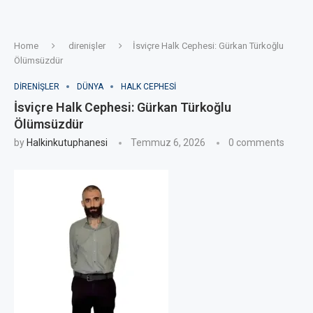
Home
direnişler
İsviçre Halk Cephesi: Gürkan Türkoğlu
Ölümsüzdür
DIRENIŞLER
DÜNYA
HALK CEPHESI
İsviçre Halk Cephesi: Gürkan Türkoğlu
Ölümsüzdür
by
Halkinkutuphanesi
Temmuz 6, 2026
0 comments