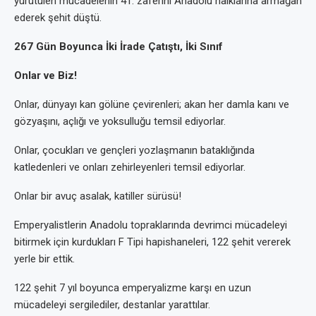
yürütülen mücadelenin 41. zaferini Anadolu halklarına armağan
ederek şehit düştü.
267 Gün Boyunca İki İrade Çatıştı, İki Sınıf
Onlar ve Biz!
Onlar, dünyayı kan gölüne çevirenleri; akan her damla kanı ve
gözyaşını, açlığı ve yoksulluğu temsil ediyorlar.
Onlar, çocukları ve gençleri yozlaşmanın bataklığında
katledenleri ve onları zehirleyenleri temsil ediyorlar.
Onlar bir avuç asalak, katiller sürüsü!
Emperyalistlerin Anadolu topraklarında devrimci mücadeleyi
bitirmek için kurdukları F Tipi hapishaneleri, 122 şehit vererek
yerle bir ettik.
122 şehit 7 yıl boyunca emperyalizme karşı en uzun
mücadeleyi sergilediler, destanlar yarattılar.