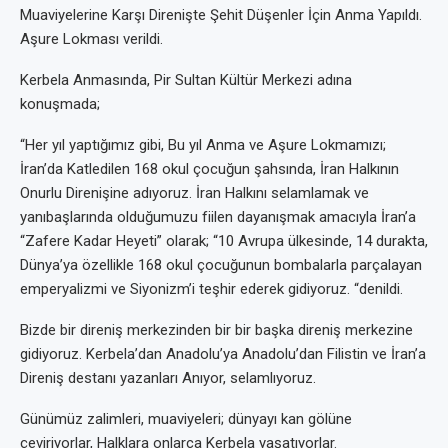
Muaviyelerine Karşı Direnişte Şehit Düşenler İçin Anma Yapıldı.
Aşure Lokması verildi.
Kerbela Anmasında, Pir Sultan Kültür Merkezi adına
konuşmada;
“Her yıl yaptığımız gibi, Bu yıl Anma ve Aşure Lokmamızı;
İran’da Katledilen 168 okul çocuğun şahsında, İran Halkının
Onurlu Direnişine adıyoruz. İran Halkını selamlamak ve
yanıbaşlarında olduğumuzu fiilen dayanışmak amacıyla İran’a
“Zafere Kadar Heyeti” olarak; “10 Avrupa ülkesinde, 14 durakta,
Dünya’ya özellikle 168 okul çocuğunun bombalarla parçalayan
emperyalizmi ve Siyonizm’i teşhir ederek gidiyoruz. “denildi.
Bizde bir direniş merkezinden bir bir başka direniş merkezine
gidiyoruz. Kerbela’dan Anadolu’ya Anadolu’dan Filistin ve İran’a
Direniş destanı yazanları Anıyor, selamlıyoruz.
Günümüz zalimleri, muaviyeleri; dünyayı kan gölüne
çeviriyorlar, Halklara onlarca Kerbela yaşatıyorlar.