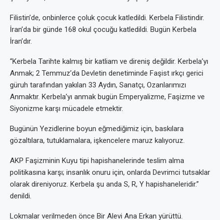
Filistin’de, onbinlerce çoluk çocuk katledildi. Kerbela Filistindir.
İran’da bir günde 168 okul çocuğu katledildi. Bugün Kerbela
İran’dır.
“Kerbela Tarihte kalmış bir katliam ve direniş değildir. Kerbela’yı
Anmak; 2 Temmuz’da Devletin denetiminde Faşist ırkçı gerici
güruh tarafından yakılan 33 Aydın, Sanatçı, Ozanlarımızı
Anmaktır. Kerbela’yı anmak bugün Emperyalizme, Faşizme ve
Siyonizme karşı mücadele etmektir.
Bugünün Yezidlerine boyun eğmediğimiz için, baskılara
gözaltılara, tutuklamalara, işkencelere maruz kalıyoruz.
AKP Faşizminin Kuyu tipi hapishanelerinde teslim alma
politikasına karşı; insanlık onuru için, onlarda Devrimci tutsaklar
olarak direniyoruz. Kerbela şu anda S, R, Y hapishaneleridir.”
denildi.
Lokmalar verilmeden önce Bir Alevi Ana Erkan yürüttü.