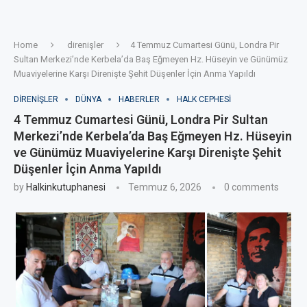
Home
direnişler
4 Temmuz Cumartesi Günü, Londra Pir
Sultan Merkezi’nde Kerbela’da Baş Eğmeyen Hz. Hüseyin ve Günümüz
Muaviyelerine Karşı Direnişte Şehit Düşenler İçin Anma Yapıldı
DIRENIŞLER
DÜNYA
HABERLER
HALK CEPHESI
4 Temmuz Cumartesi Günü, Londra Pir Sultan
Merkezi’nde Kerbela’da Baş Eğmeyen Hz. Hüseyin
ve Günümüz Muaviyelerine Karşı Direnişte Şehit
Düşenler İçin Anma Yapıldı
by
Halkinkutuphanesi
Temmuz 6, 2026
0 comments