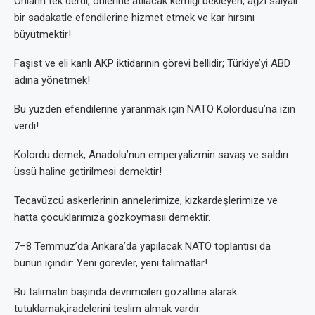
Onların tek derdi, önlerine atılacak kemiği bekleyen, ağzı salyalı
bir sadakatle efendilerine hizmet etmek ve kar hırsını
büyütmektir!
Faşist ve eli kanlı AKP iktidarının görevi bellidir; Türkiye’yi ABD
adına yönetmek!
Bu yüzden efendilerine yaranmak için NATO Kolordusu’na izin
verdi!
Kolordu demek, Anadolu’nun emperyalizmin savaş ve saldırı
üssü haline getirilmesi demektir!
Tecavüzcü askerlerinin annelerimize, kızkardeşlerimize ve
hatta çocuklarımıza gözkoymasıı demektir.
7–8 Temmuz’da Ankara’da yapılacak NATO toplantısı da
bunun içindir: Yeni görevler, yeni talimatlar!
Bu talimatın başında devrimcileri gözaltına alarak
tutuklamak,iradelerini teslim almak vardır.