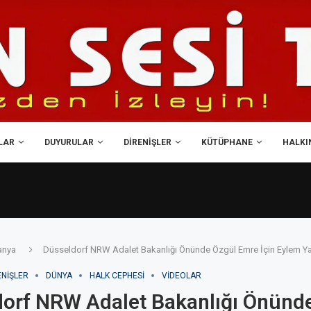
LAR
DUYURULAR
DIRENIŞLER
KÜTÜPHANE
HALKIN
anya
Düsseldorf NRW Adalet Bakanlığı Önünde Özgül Emre İçin Eylem Yap
ENIŞLER
DÜNYA
HALK CEPHESI
VIDEOLAR
orf NRW Adalet Bakanlığı Önünd