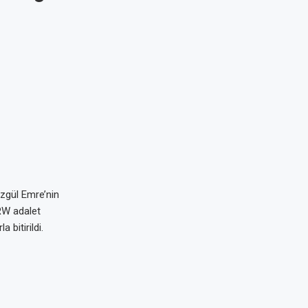
Özgül Emre’nin
NRW adalet
 bitirildi.