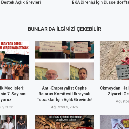
 Destek Açlık Grevleri
BKA Direnişi İçin Düsseldorf’t
BUNLAR DA İLGINIZI ÇEKEBILIR
k Meclisleri:
Anti-Emperyalist Cephe
Okmeydanı Hal
nin 7. Sayısını
Belarus Komitesi Ukraynalı
Ziyareti Ge
ıyoruz
Tutsaklar İçin Açlık Grevinde!
Ağustos
 5, 2026
Ağustos 5, 2026