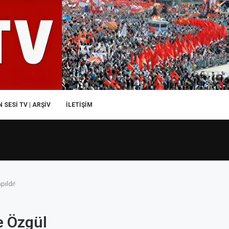
 SESI TV | ARŞİV
İLETIŞIM
ıldı!
e Özgül