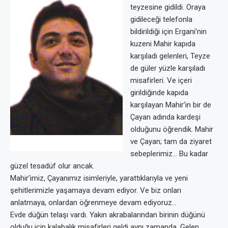
teyzesine gidildi. Oraya
gidileceği telefonla
bildirildiği için Ergani’nin
kuzeni Mahir kapıda
karşıladı gelenleri, Teyze
de güler yüzle karşıladı
misafirleri. Ve içeri
girildiğinde kapıda
karşılayan Mahir’in bir de
Çayan adında kardeşi
olduğunu öğrendik. Mahir
ve Çayan; tam da ziyaret
sebeplerimiz… Bu kadar
güzel tesadüf olur ancak.
Mahir’imiz, Çayanımız isimleriyle, yarattıklarıyla ve yeni
şehitlerimizle yaşamaya devam ediyor. Ve biz onları
anlatmaya, onlardan öğrenmeye devam ediyoruz…
Evde düğün telaşı vardı. Yakın akrabalarından birinin düğünü
olduğu için kalabalık misafirleri geldi aynı zamanda. Gelen