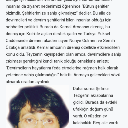
insanlar da ziyaret nedenimizi öğrenince “Bütün şehitler
bizimdir. Şehitlerimize sahip çıkmalıyız” dediler. Bu aile de
devrimcileri ve devrim şehitlerini bilen insanlar olduğu için
sohbetler politikti. Burada da Kemal Amcanın direnişi, bu
direniş için Köln’de açılan destek çadırı ve Türkiye Yüksel
Caddesinde direnen akademisyen Nuriye Gülmen ve Semih
Özakça anlatıldı. Kemal amcanın direnişi özellikle etkilendikleri
konu oldu. Teyzenin kayınpederi olan amca, devrimcilere sahip
çıkılması gerektiğini kendi tanık olduğu örneklerle anlattı;
“Devrimcilerin hayatlarını feda etmelerine rağmen halk olarak
yeterince sahip çıkılmadığını” belirtti. Anmaya gelecekleri sözü
alınarak oradan ayrılındı.
Daha sonra Şefinur
Tezgel’in akrabalarına
gidildi. Burada da evdeki
ufaklığın doğum günü
vardı. O yüzden ev
kalabalıktı. Beş aile vardı.