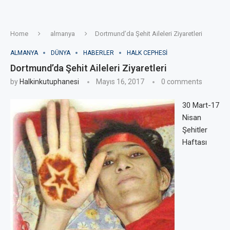
Home
almanya
Dortmund’da Şehit Aileleri Ziyaretleri
ALMANYA
DÜNYA
HABERLER
HALK CEPHESI
Dortmund’da Şehit Aileleri Ziyaretleri
by
Halkinkutuphanesi
Mayıs 16, 2017
0 comments
30 Mart-17
Nisan
Şehitler
Haftası