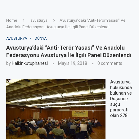
Home
avusturya
Avusturya’daki “Anti-Terör Yasası” Ve
Anadolu Federasyonu Avusturya İle İlgili Panel Düzenlendi
AVUSTURYA
DÜNYA
Avusturya’daki “Anti-Terör Yasası” Ve Anadolu
Federasyonu Avusturya İle İlgili Panel Düzenlendi
by
Halkinkutuphanesi
Mayıs 19, 2018
0 comments
Avusturya
hukukunda
bulunan ve
Düşünce
suçu
paragrafı
olan 278