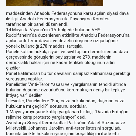
maddesinden Anadolu Federasyonuna karşı açılan siyasi dava
ile ilgili Anadolu Federasyonu ile Dayanışma Komitesi
tarafından bir panel düzenlendi.
14 Mayıs’ta Viyana’nın 15. bölgede bulunan VHS
Rudolfsheim’da düzenlenen etkinlikte Anadolu Federasyonu’na
açılan anti-terör davası ve devletin düşünce özgürlüğüne
yönelik kullandığı 278 maddesi tartışıldı.
Panele katılan hukuk, siyasi ve sivil toplum temsilcileri bu dava
çerçevesinde görüşlerini paylaştılar ve 278. maddenin
demokratik haklar için ne kadar tehlikeli olduğunun altını
çizdiler.
Panel katılımcıları bu tür davaların sahipsiz kalmaması gerektiği
vurgusunu yaptılar.
Panelistler “Anti-Terör Yasası ve -yargılamanın tehdidi altında
bulunan düşünce özgürlüğünü korumak için geniş bir tepkiye
ihtiyaç var” dediler.
İzleyiciler, Panelistlere “Suç ceza hukukundan, düşman ceza
hukukuna mı geçildi?” sorusunu sordular.
1 Mayıs yürüyüşüne katılıp yargılanan bir kişi, “Davada Erdoğan
rejimine karşı protesto yargılanıyor” dedi.
Avusturya Sosyal Demokratlar Partisi’nin Adalet Sözcüsü ve
Milletvekili, Johannes Jarolim, anti-terör listesini sorguladı,
bununla birlikte hukukun iyice içinin boşaltıldığını ifade etti.