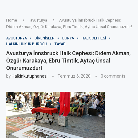
Home
avusturya
Avusturya İnnsbruck Halk Cephesi:
Didem Akman, Özgür Karakaya, Ebru Timtik, Aytaç Ünsal Onurumuzdur!
AVUSTURYA
DIRENIŞLER
DÜNYA
HALK CEPHESI
HALKIN HUKUK BÜROSU
TAYAD
Avusturya İnnsbruck Halk Cephesi: Didem Akman,
Özgür Karakaya, Ebru Timtik, Aytaç Ünsal
Onurumuzdur!
by
Halkinkutuphanesi
Temmuz 6, 2020
0 comments