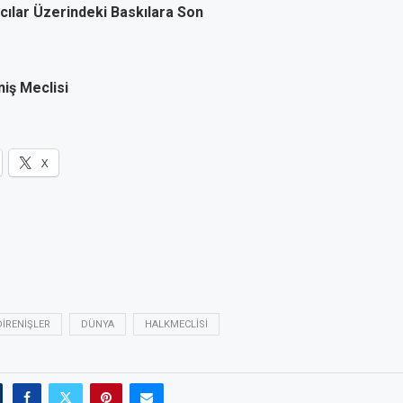
cacılar Üzerindeki Baskılara Son
iş Meclisi
X
DIRENIŞLER
DÜNYA
HALKMECLISI