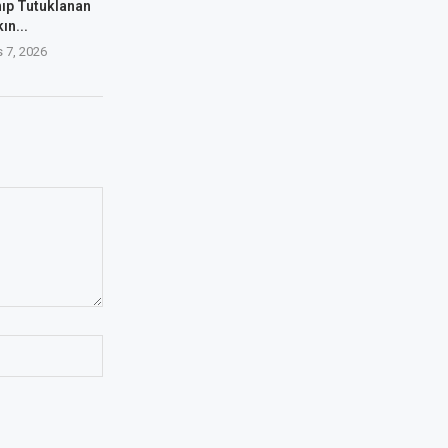
nıp Tutuklanan
ın...
 7, 2026