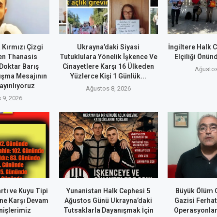
 Kırmızı Çizgi
Ukrayna’daki Siyasi
İngiltere Halk
en Thanasis
Tutuklulara Yönelik İşkence Ve
Elçiliği Önün
Doktar Barış
Cinayetlere Karşı 16 Ülkeden
Ağustos
ışma Mesajının
Yüzlerce Kişi 1 Günlük...
Yayınlıyoruz
Ağustos 8, 2026
 9, 2026
rtı ve Kuyu Tipi
Yunanistan Halk Cephesi 5
Büyük Ölüm O
ne Karşı Devam
Ağustos Günü Ukrayna’daki
Gazisi Ferha
nişlerimiz
Tutsaklarla Dayanışmak İçin
Operasyonla