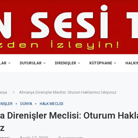
LAR
DUYURULAR
DIRENIŞLER
KÜTÜPHANE
HALKIN
anya
Almanya Direnişler Meclisi: Oturum Haklarımız İstiyoruz
ENIŞLER
DÜNYA
HALK MECLISI
 Direnişler Meclisi: Oturum Hakl
uz