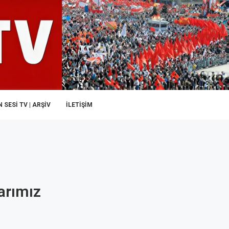
 SESI TV | ARŞİV
İLETIŞIM
arımız