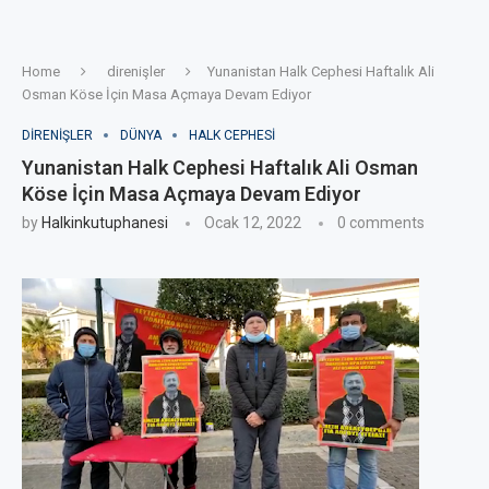
Home
direnişler
Yunanistan Halk Cephesi Haftalık Ali
Osman Köse İçin Masa Açmaya Devam Ediyor
DIRENIŞLER
DÜNYA
HALK CEPHESI
Yunanistan Halk Cephesi Haftalık Ali Osman
Köse İçin Masa Açmaya Devam Ediyor
by
Halkinkutuphanesi
Ocak 12, 2022
0 comments