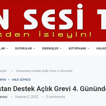
LAR
DUYURULAR
DIRENIŞLER
KÜTÜPHANE
HALKIN
nişler
Yunanistan Destek Açlık Grevi 4. Gününde
ÜNYA
HALK CEPHESI
tan Destek Açlık Grevi 4. Gününd
anesi
Haziran 5, 2022
0 comments