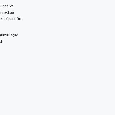
nünde ve
ni açlığa
n Yıldırım’ın
şümlü açlık
di.