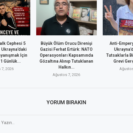
alk Cephesi 5
Büyük Ölüm Orucu Direnişi
Anti-Empery
 Ukrayna’daki
Gazisi Ferhat Ertürk: NATO
Ukrayna’d
ayanışmak İçin
Operasyonları Kapsamında
Tutsaklarla B
 1 Günlük...
Gözaltına Alınıp Tutuklanan
Grevi Ger
Halkın...
 7, 2026
Ağustos
Ağustos 7, 2026
YORUM BIRAKIN