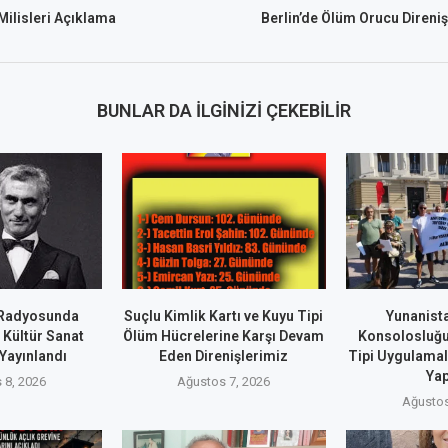
ilisleri Açıklama
Berlin’de Ölüm Orucu Direnişi 
BUNLAR DA İLGINIZI ÇEKEBILIR
 Radyosunda
Suçlu Kimlik Kartı ve Kuyu Tipi
Yunanist
k Kültür Sanat
Ölüm Hücrelerine Karşı Devam
Konsolosluğ
Yayınlandı
Eden Direnişlerimiz
Tipi Uygulamal
Yap
 8, 2026
Ağustos 7, 2026
Ağustos