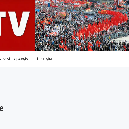
 SESI TV | ARŞİV
İLETIŞIM
e