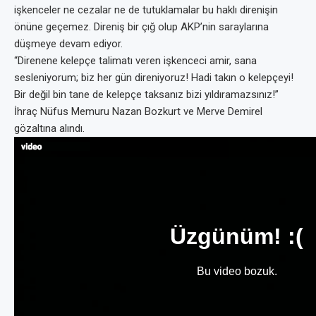
işkenceler ne cezalar ne de tutuklamalar bu haklı direnişin
önüne geçemez. Direniş bir çığ olup AKP’nin saraylarına
düşmeye devam ediyor.
“Direnene kelepçe talimatı veren işkenceci amir, sana
sesleniyorum; biz her gün direniyoruz! Hadi takın o kelepçeyi!
Bir değil bin tane de kelepçe taksanız bizi yıldıramazsınız!”
İhraç Nüfus Memuru Nazan Bozkurt ve Merve Demirel
gözaltına alındı.