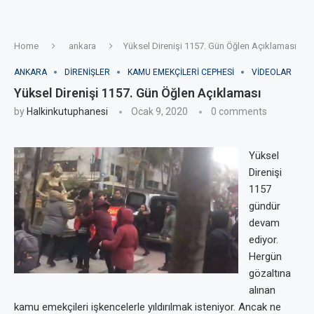
Home
ankara
Yüksel Direnişi 1157. Gün Öğlen Açıklaması
ANKARA
DIRENIŞLER
KAMU EMEKÇILERI CEPHESI
VIDEOLAR
Yüksel Direnişi 1157. Gün Öğlen Açıklaması
by
Halkinkutuphanesi
Ocak 9, 2020
0 comments
Yüksel
Direnişi
1157
gündür
devam
ediyor.
Hergün
gözaltına
alınan
kamu emekçileri işkencelerle yıldırılmak isteniyor. Ancak ne