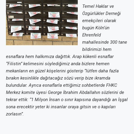
Temel Haklar ve
Özgürlükler Derneği
emekçileri olarak
bugün Köln’ün
Ehrenfeld
mahallesinde 300 tane
bildirimizi hem
esnaflara hem halkımıza dağıttık. Arap kökenli esnaflar
“Filistin” kelimesini söylediğimiz anda bizlere hemen
mekanların en güzel köşelerini gösterip “lütfen daha fazla
bırakın kesinlikle dağıtacağız sözü verip bize ikramda
bulundular. Ayrıca esnaflarla ettiğimiz sohbetlerde FHKC
Merkez komite üyesi George İbrahim Abdallahın sözlerini de
tekrar ettik: “1 Milyon İnsan o sınır kapısına dayandığı an İşgal
sona erecektir yeter ki insanlar oraya gitsin ve o kapıları
zorlasın”.