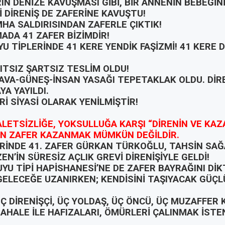
N DENİZE KAVUŞMASI GİBİ, BİR ANNENİN BEBEĞİN
İ DİRENİŞ DE ZAFERİNE KAVUŞTU!
MHA SALDIRISINDAN ZAFERLE ÇIKTIK!
ADA 41 ZAFER BİZİMDİR!
U TİPLERİNDE 41 KERE YENDİK FAŞİZMİ! 41 KERE D
ITSIZ ŞARTSIZ TESLİM OLDU!
AVA-GÜNEŞ-İNSAN YASAĞI TEPETAKLAK OLDU. DİRE
A YAYILDI.
Rİ SİYASİ OLARAK YENİLMİŞTİR!
ALETSİZLİĞE, YOKSULLUĞA KARŞI
“DİRENİN VE KAZ
N ZAFER KAZANMAK MÜMKÜN DEĞİLDİR.
RİNDE 41. ZAFER GÜRKAN TÜRKOĞLU, TAHSİN SAĞA
EN’İN SÜRESİZ AÇLIK GREVİ DİRENİŞİYLE GELDİ!
YU TİPİ HAPİSHANESİ’NE DE ZAFER BAYRAĞINI DİK
GELECEĞE UZANIRKEN; KENDİSİNİ TAŞIYACAK GÜÇ
Ç DİRENİŞÇİ, ÜÇ YOLDAŞ, ÜÇ ÖNCÜ, ÜÇ MUZAFFER
AHALE İLE HAFIZALARI, ÖMÜRLERİ ÇALINMAK İSTE