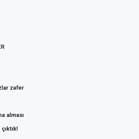
ER
zlar zafer
na alması
 çıktık!