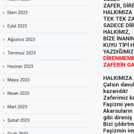
ZAFER, DİR
HALKIMIZA 
Ekim 2023
TEK TEK Z
SADECE DİR
Eylül 2023
HALKIMIZ,
BİZE İNANI
Ağustos 2023
KUYU TİPİ 
YAZDIĞIMIZ
Temmuz 2023
DİRENMEME
ZAFERİN G
Haziran 2023
HALKIMIZA 
Mayıs 2023
Çalsın davul
kazandık!
Nisan 2023
Zaferimiz k
Faşizmi yen
Mart 2023
Akarsuların
gibi direniş
Şubat 2023
Bizi çıldırt
Faşizmin imh
Ocak 2023