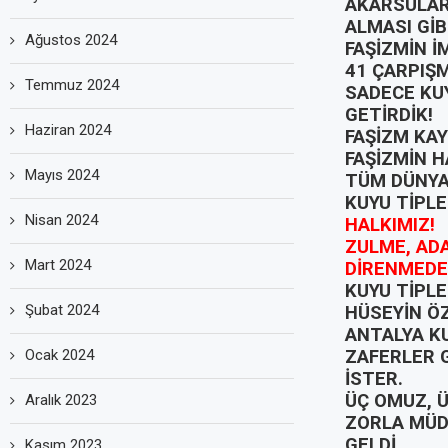
AKARSULARI
ALMASI GİB
Ağustos 2024
FAŞİZMİN İ
41 ÇARPIŞM
Temmuz 2024
SADECE KUY
GETİRDİK!
Haziran 2024
FAŞİZM KAY
FAŞİZMİN H
Mayıs 2024
TÜM DÜNYAY
KUYU TİPLE
Nisan 2024
HALKIMIZ!
ZULME, AD
Mart 2024
DİRENMEDE
KUYU TİPLE
Şubat 2024
HÜSEYİN ÖZ
ANTALYA KU
Ocak 2024
ZAFERLER 
İSTER.
ÜÇ OMUZ, Ü
Aralık 2023
ZORLA MÜD
GELDİ.
Kasım 2023