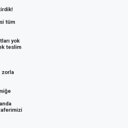
irdik!
si tüm
ları yok
ek teslim
 zorla
emiğe
 anda
zaferimizi