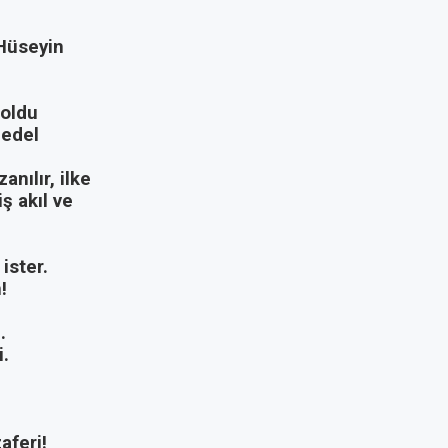
 Hüseyin
 oldu
bedel
anılır, ilke
ş akıl ve
ister.
!
.
i.
aferi!