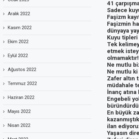
41 çarpışma
Sadece kuyu
Aralık 2022
Faşizm kayıt
Faşizmin ha
Kasım 2022
dünyaya yayı
Kuyu tipleri
Ekim 2022
Tek kelimey
etmek istey
Eylül 2022
olmamaktır!
Ne mutlu biz
Ağustos 2022
Ne mutlu ki h
Zafer altın 
Temmuz 2022
müdahale te
İnanç atına 
Haziran 2022
Engebeli yol
büründürdü
Mayıs 2022
En büyük za
kazanmıştık 
Nisan 2022
ilan ediyoru
Yaşasın dire