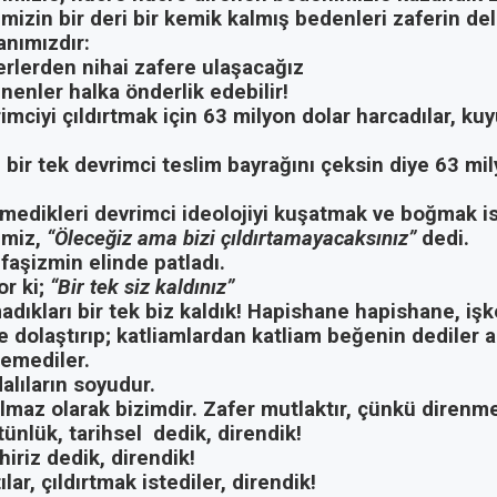
imizin bir deri bir kemik kalmış bedenleri zaferin deli
anımızdır:
erlerden nihai zafere ulaşacağız
nenler halka önderlik edebilir!
imciyi çıldırtmak için 63 milyon dolar harcadılar, kuyu
bir tek devrimci teslim bayrağını çeksin diye 63 mil
medikleri devrimci ideolojiyi kuşatmak ve boğmak is
imiz,
“Öleceğiz ama bizi çıldırtamayacaksınız”
dedi.
 faşizmin elinde patladı.
r ki;
“Bir tek siz kaldınız”
adıkları bir tek biz kaldık! Hapishane hapishane, i
 dolaştırıp; katliamlardan katliam beğenin dediler 
emediler.
lıların soyudur.
lmaz olarak bizimdir. Zafer mutlaktır, çünkü direnme 
tünlük, tarihsel
dedik, direndik!
iriz dedik, direndik!
lar, çıldırtmak istediler, direndik!