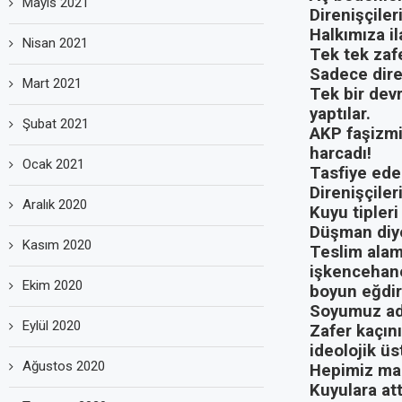
Mayıs 2021
Direnişçiler
Halkımıza il
Nisan 2021
Tek tek zaf
Sadece dire
Mart 2021
Tek bir devr
yaptılar.
Şubat 2021
AKP faşizmi 
harcadı!
Ocak 2021
Tasfiye ede
Direnişçiler
Aralık 2020
Kuyu tipleri
Düşman diyo
Kasım 2020
Teslim alam
işkencehane
Ekim 2020
boyun eğdir
Soyumuz ada
Eylül 2020
Zafer kaçını
ideolojik üs
Ağustos 2020
Hepimiz mah
Kuyulara attı