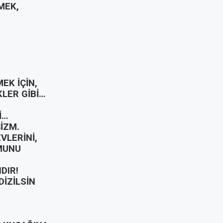
MEK,
EK İÇİN,
KLER GİBİ…
İ…
İZM.
VLERİNİ,
UMUNU
DIR!
DİZİLSİN