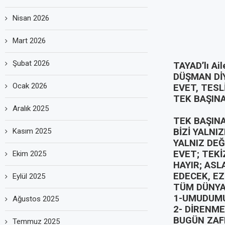
Nisan 2026
Mart 2026
Şubat 2026
TAYAD’lı Ail
DÜŞMAN DİY
Ocak 2026
EVET, TESL
TEK BAŞINA
Aralık 2025
TEK BAŞINA
Kasım 2025
BİZİ YALNI
YALNIZ DEĞ
EVET; TEKİ
Ekim 2025
HAYIR; ASL
EDECEK, EZ
Eylül 2025
TÜM DÜNYAY
1-UMUDUM
Ağustos 2025
2- DİRENME
BUGÜN ZAF
Temmuz 2025