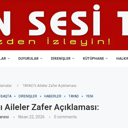
LAR
DUYURULAR
DIRENIŞLER
KÜTÜPHANE
HALKIN
lamalar
TAYAD’lı Aileler Zafer Açıklaması:
BAŞTA
DIRENIŞLER
HABERLER
TAYAD
YENI
ı Aileler Zafer Açıklaması:
anesi
Nisan 22, 2026
0 comments