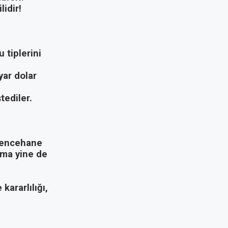
lidir!
 tiplerini
yar dolar
tediler.
şkencehane
ama yine de
kararlılığı,