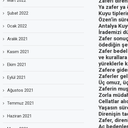
Mart 2022
Zaferi diren
Ya zafer ya 
Kuyu tipler
Şubat 2022
Özen’in süre
Antalya Kuyu
Ocak 2022
İrademizi d
Zafer sonuç
Aralık 2021
ödediğin şe
Zafer bedel 
Kasım 2021
ve kurallara
yüreklerle k
Ekim 2021
Zafere gide
Zaferler ge
Eylül 2021
Üç omuz, üç
Zaferin muş
Ağustos 2021
Zorla müdaha
Cellatlar al
Temmuz 2021
Yaşasın süre
Direnişin ta
Haziran 2021
Zafer, diren
Aç bedenler