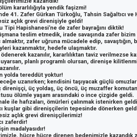
işçilerimizle kazandık!
ölüm kararlılığıyla yendik faşizmi!
inde 41. Zafer Gürkan Türkoğlu, Tahsin Sağaltıcı ve
siz açlık grevi direnişiyle geldi!
 Tipi Hapishanesi’ne de zafer bayrağını diktik!
üşmana teslim etmedik, irade savaşında zafer bizim
 almaktır, zafer
uğruna mücadele edip, savaştığın, 
yleri kazanmaktır, hedefe ulaşmaktır.
ödenerek kazanılır, kararlılıktan taviz verilmezse kaz
 uyarsan, planlı programlı olursan, direnişe kilitlenmi
azanılır.
n yolda tereddüt yoktur!
leceğe uzanırken; kendisini taşıyacak güçlü omuzlar 
 direnişçi, üç yoldaş, üç öncü, üç muzaffer komutan
tusu ölümle yaşam arasındaki o ince çizgide geldi.
le ile hafızaları, ömürleri çalınmak istenirken geldi
ıcı kuşlar gibi direnişçilerin tepesinde dönerken geld
siz açlık grevi direnişçilerimiz!
cı zaferdir!
işin madalyasıdır!
imizle, hücre hücre direnen bedenimizle kazandık z