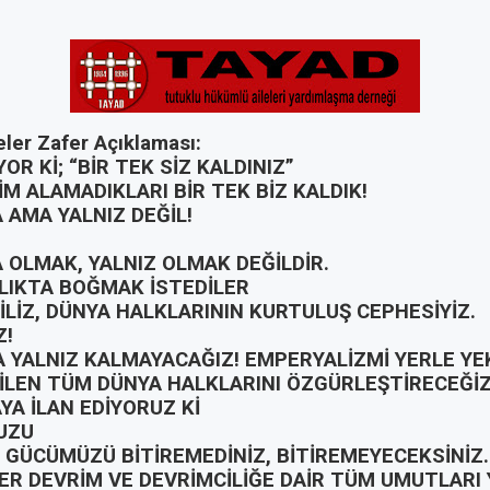
eler Zafer Açıklaması:
OR Kİ; “BİR TEK SİZ KALDINIZ”
İM ALAMADIKLARI BİR TEK BİZ KALDIK!
 AMA YALNIZ DEĞİL!
 OLMAK, YALNIZ OLMAK DEĞİLDİR.
ZLIKTA BOĞMAK İSTEDİLER
İLİZ, DÜNYA HALKLARININ KURTULUŞ CEPHESİYİZ.
Z!
A YALNIZ KALMAYACAĞIZ! EMPERYALİZMİ YERLE Y
İLEN TÜM DÜNYA HALKLARINI ÖZGÜRLEŞTİRECEĞİZ
A İLAN EDİYORUZ Kİ
UZU
 GÜCÜMÜZÜ BİTİREMEDİNİZ, BİTİREMEYECEKSİNİZ.
ER DEVRİM VE DEVRİMCİLİĞE DAİR TÜM UMUTLARI