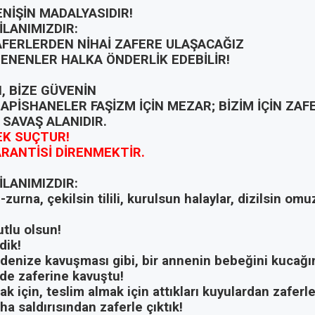
ENİŞİN MADALYASIDIR!
İLANIMIZDIR:
AFERLERDEN NİHAİ ZAFERE ULAŞACAĞIZ
ENENLER HALKA ÖNDERLİK EDEBİLİR!
N, BİZE GÜVENİN
HAPİSHANELER FAŞİZM İÇİN MEZAR; BİZİM İÇİN ZAF
 SAVAŞ ALANIDIR.
K SUÇTUR!
ARANTİSİ DİRENMEKTİR
.
İLANIMIZDIR:
-zurna, çekilsin tilili, kurulsun halaylar, dizilsin omu
utlu olsun!
dik!
 denize kavuşması gibi, bir annenin bebeğini kucağı
 de zaferine kavuştu!
mak için, teslim almak için attıkları kuyulardan zaferle
a saldırısından zaferle çıktık!