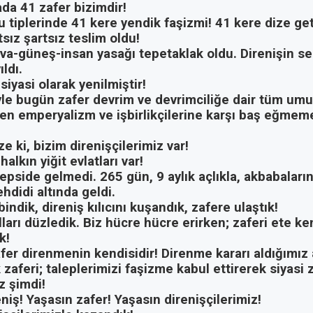
da 41 zafer bizimdir!
 tiplerinde 41 kere yendik faşizmi! 41 kere dize get
sız şartsız teslim oldu!
va-güneş-insan yasağı tepetaklak oldu. Direnişin se
ldı.
 siyasi olarak yenilmiştir!
le bugün zafer devrim ve devrimciliğe dair tüm umut
en emperyalizm ve işbirlikçilerine karşı baş eğmem
e ki, bizim direnişçilerimiz var!
alkın yiğit evlatları var!
tepside gelmedi. 265 gün, 9 aylık açlıkla, akbabaların
hdidi altında geldi.
bindik, direniş kılıcını kuşandık, zafere ulaştık!
ları düzledik. Biz hücre hücre erirken; zaferi ete k
k!
fer direnmenin kendisidir! Direnme kararı aldığımız
zaferi; taleplerimizi faşizme kabul ettirerek siyasi 
z şimdi!
niş! Yaşasın zafer! Yaşasın direnişçilerimiz!