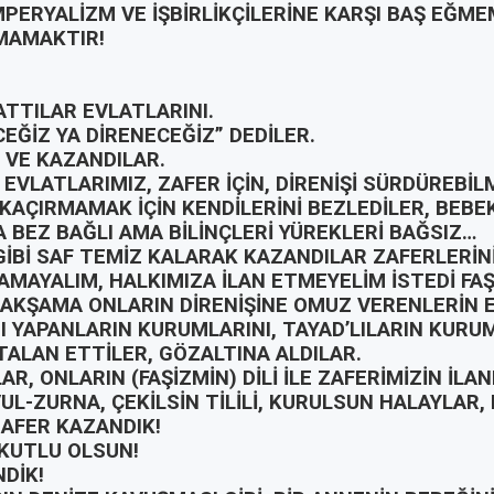
PERYALİZM VE İŞBİRLİKÇİLERİNE KARŞI BAŞ EĞME
MAMAKTIR!
TTILAR EVLATLARINI.
CEĞİZ YA DİRENECEĞİZ” DEDİLER.
 VE KAZANDILAR.
 EVLATLARIMIZ, ZAFER İÇİN, DİRENİŞİ SÜRDÜREBİLM
KAÇIRMAMAK İÇİN KENDİLERİNİ BEZLEDİLER, BEBE
 BEZ BAĞLI AMA BİLİNÇLERİ YÜREKLERİ BAĞSIZ…
İBİ SAF TEMİZ KALARAK KAZANDILAR ZAFERLERİN
AMAYALIM, HALKIMIZA İLAN ETMEYELİM İSTEDİ FAŞ
AKŞAMA ONLARIN DİRENİŞİNE OMUZ VERENLERİN E
I YAPANLARIN KURUMLARINI, TAYAD’LILARIN KUR
TALAN ETTİLER, GÖZALTINA ALDILAR.
R, ONLARIN (FAŞİZMİN) DİLİ İLE ZAFERİMİZİN İLANI
UL-ZURNA, ÇEKİLSİN TİLİLİ, KURULSUN HALAYLAR, 
AFER KAZANDIK!
 KUTLU OLSUN!
NDİK!