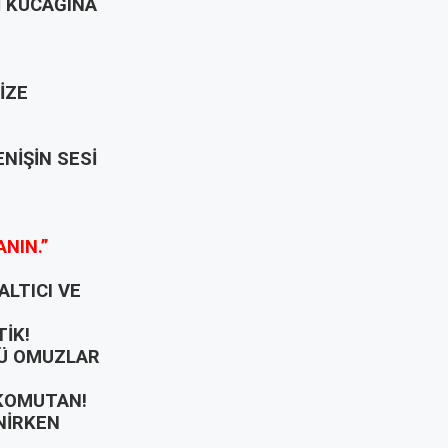
İ KUCAĞINA
İZE
NİŞİN SESİ
ANIN.”
LTICI VE
TİK!
LÜ OMUZLAR
 KOMUTAN!
NİRKEN