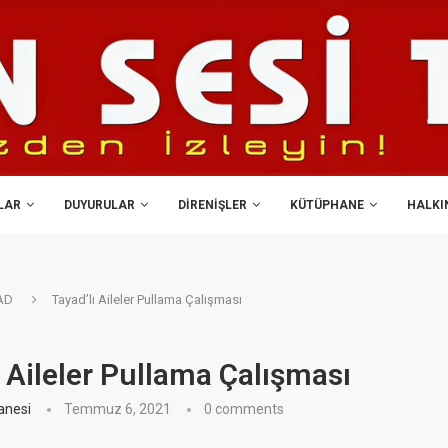
LAR
DUYURULAR
DIRENIŞLER
KÜTÜPHANE
HALKIN
AD
Tayad’lı Aileler Pullama Çalışması
ı Aileler Pullama Çalışması
anesi
Temmuz 6, 2021
0 comments