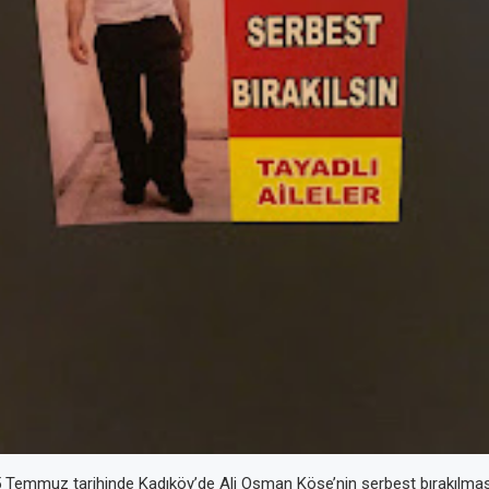
r 5 Temmuz tarihinde Kadıköy’de Ali Osman Köse’nin serbest bırakılması