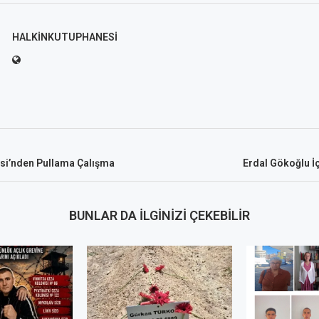
HALKINKUTUPHANESI
isi’nden Pullama Çalışma
Erdal Gökoğlu İ
BUNLAR DA İLGINIZI ÇEKEBILIR