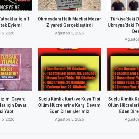
utsaklar İçin 1
Okmeydanı Halk Meclisi Mezar
Türkiye’deki 
tek Eylemi
Ziyareti Gerçekleştirdi
Ukrayna’daki T
De
 6, 2026
Ağustos 5, 2026
Ağustos
Bizim-Çayan:
Suçlu Kimlik Kartı ve Kuyu Tipi
Suçlu Kimlik Ka
ar İçin Duvar
Ölüm Hücrelerine Karşı Devam
Ölüm Hücreler
i Yaptı
Eden Direnişlerimiz
Eden Dire
 5, 2026
Ağustos 5, 2026
Ağustos