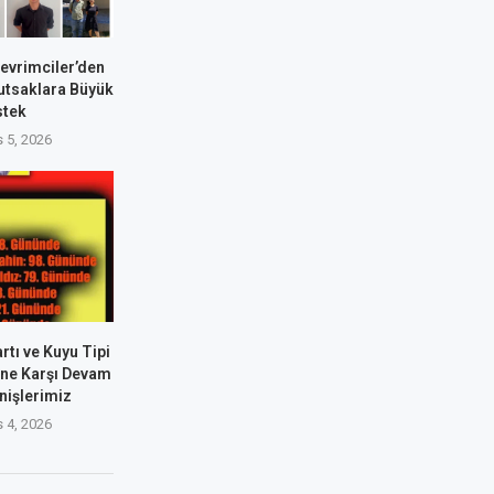
Devrimciler’den
utsaklara Büyük
stek
 5, 2026
rtı ve Kuyu Tipi
ine Karşı Devam
nişlerimiz
 4, 2026