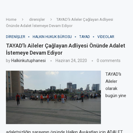
Home
direnişler
TAYAD’lı Aileler Çağlayan Adliyesi
Önünde Adalet İstemeye Devam Ediyor
DIRENIŞLER
HALKIN HUKUK BÜROSU
TAYAD
VIDEOLAR
TAYAD’lı Aileler Çağlayan Adliyesi Önünde Adalet
İstemeye Devam Ediyor
by
Halkinkutuphanesi
Haziran 24, 2020
0 comments
TAYAD’lı
Aileler
olarak
bugün yine
adaletsizliğin sarayının önünde Halkın Avukatları için ADALET