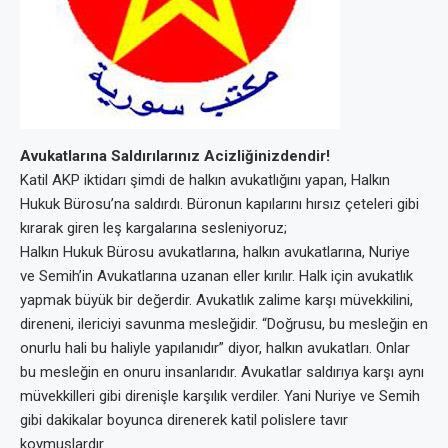
Avukatlarına Saldırılarınız Acizliğinizdendir!
Katil AKP iktidarı şimdi de halkın avukatlığını yapan, Halkın
Hukuk Bürosu’na saldırdı. Büronun kapılarını hırsız çeteleri gibi
kırarak giren leş kargalarına sesleniyoruz;
Halkın Hukuk Bürosu avukatlarına, halkın avukatlarına, Nuriye
ve Semih’in Avukatlarına uzanan eller kırılır. Halk için avukatlık
yapmak büyük bir değerdir. Avukatlık zalime karşı müvekkilini,
direneni, ilericiyi savunma mesleğidir. “Doğrusu, bu mesleğin en
onurlu hali bu haliyle yapılanıdır” diyor, halkın avukatları. Onlar
bu mesleğin en onuru insanlarıdır. Avukatlar saldırıya karşı aynı
müvekkilleri gibi direnişle karşılık verdiler. Yani Nuriye ve Semih
gibi dakikalar boyunca direnerek katil polislere tavır
koymuşlardır.