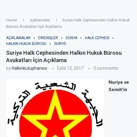
Home
açıklamalar
Suriye Halk Cephesinden Halkın Hukuk
Bürosu Avukatları İçin Açıklama
AÇIKLAMALAR
DIRENIŞLER
DÜNYA
HALK CEPHESI
HALKIN HUKUK BÜROSU
SURIYE
Suriye Halk Cephesinden Halkın Hukuk Bürosu
Avukatları İçin Açıklama
by
Halkinkutuphanesi
Eylül 12, 2017
0 comments
Nuriye ve
Semih’in