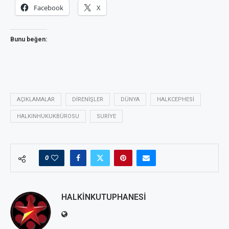
Facebook
X
Bunu beğen:
AÇIKLAMALAR
DIRENIŞLER
DÜNYA
HALKCEPHESI
HALKINHUKUKBÜROSU
SURIYE
0
HALKINKUTUPHANESI