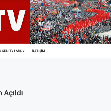
 SESI TV | ARŞİV
İLETIŞIM
 Açıldı