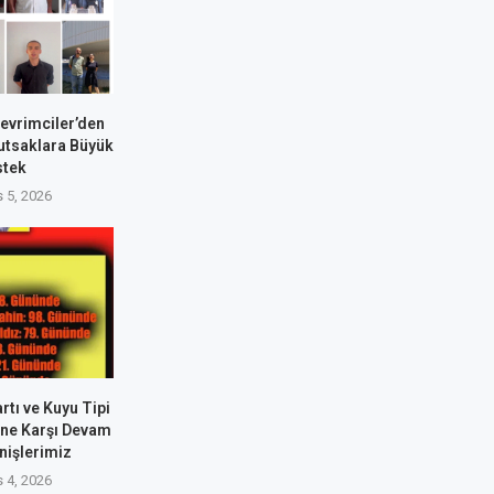
Devrimciler’den
utsaklara Büyük
stek
 5, 2026
rtı ve Kuyu Tipi
ine Karşı Devam
nişlerimiz
 4, 2026