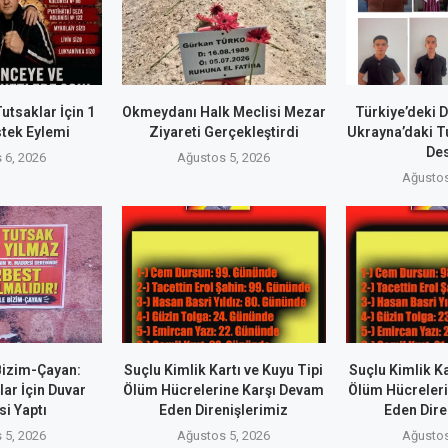
utsaklar İçin 1
Okmeydanı Halk Meclisi Mezar
Türkiye’deki 
tek Eylemi
Ziyareti Gerçekleştirdi
Ukrayna’daki T
De
 6, 2026
Ağustos 5, 2026
Ağustos
Bizim-Çayan:
Suçlu Kimlik Kartı ve Kuyu Tipi
Suçlu Kimlik Ka
ar İçin Duvar
Ölüm Hücrelerine Karşı Devam
Ölüm Hücreler
i Yaptı
Eden Direnişlerimiz
Eden Dire
 5, 2026
Ağustos 5, 2026
Ağustos