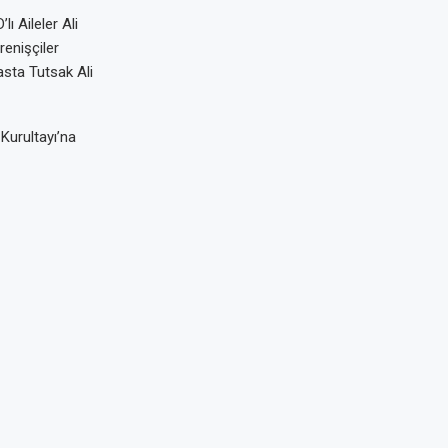
ı Aileler Ali
enişçiler
asta Tutsak Ali
 Kurultayı’na