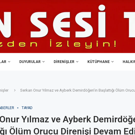
LAR
DUYURULAR
DIRENIŞLER
KÜTÜPHANE
HALKIN
nişler
Serkan Onur Yılmaz ve Ayberk Demirdöğen’in Başlattığı Ölüm Oruc
ABERLER
TAYAD
Onur Yılmaz ve Ayberk Demirdöğe
ığı Ölüm Orucu Direnişi Devam Ed