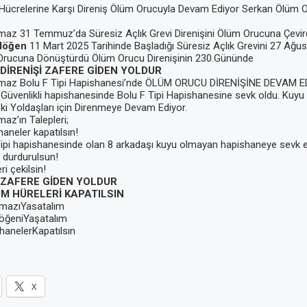
Hücrelerine Karşı Direniş Ölüm Orucuyla Devam Ediyor Serkan Ölüm Or
maz 31 Temmuz’da Süresiz Açlık Grevi Direnişini Ölüm Orucuna Çevir
döğen
11 Mart 2025 Tarihinde Başladığı Süresiz Açlık Grevini 27 Ağu
 Orucuna Dönüştürdü Ölüm Orucu Direnişinin 230.Gününde
DİRENİŞİ ZAFERE GİDEN YOLDUR
lmaz Bolu F Tipi Hapishanesi’nde ÖLÜM ORUCU DİRENİŞİNE DEVAM E
Güvenlikli hapishanesinde Bolu F Tipi Hapishanesine sevk oldu. Kuyu 
i Yoldaşları için Direnmeye Devam Ediyor.
az’ın Talepleri;
aneler kapatılsın!
ipi hapishanesinde olan 8 arkadaşı kuyu olmayan hapishaneye sevk ed
 durdurulsun!
i çekilsin!
ZAFERE GİDEN YOLDUR
ÜM HÜRELERİ KAPATILSIN
mazıYasatalım
öğeniYaşatalım
anelerKapatılsın
X