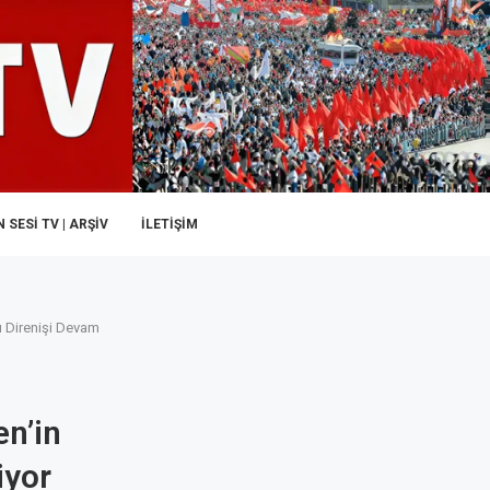
 SESI TV | ARŞİV
İLETIŞIM
u Direnişi Devam
n’in
iyor