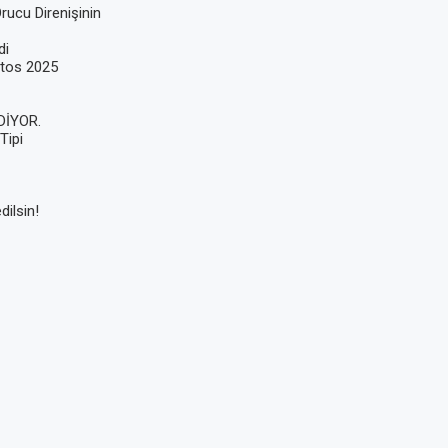
ucu Direnişinin
di
stos 2025
DİYOR.
Tipi
ilsin!