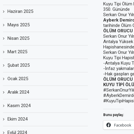
Kuyu Tipi Ölüm 
350. Gününde
Haziran 2025
Serkan Onur Yıl
Ayberk Demir
Mayıs 2025
tarihinde Ölüm
ÖLÜM ORUCU 
Serkan Onur Yı
Nisan 2025
Antalya Yüksek 
Hapishanesindek
Mart 2025
Serkan Onur Yılm
Kuyu Tipi Hapish
-Antalya Kuyu T
Şubat 2025
-İnfaz yakmalar
-Hak gaspları ger
Ocak 2025
ÖLÜM ORUCU 
KUYU TİPİ ÖL
#SerkanOnurYıl
Aralık 2024
#AyberkDemird
#KuyuTipiHapish
Kasım 2024
Bunu paylaş:
Ekim 2024
Facebook
Eylül 2024