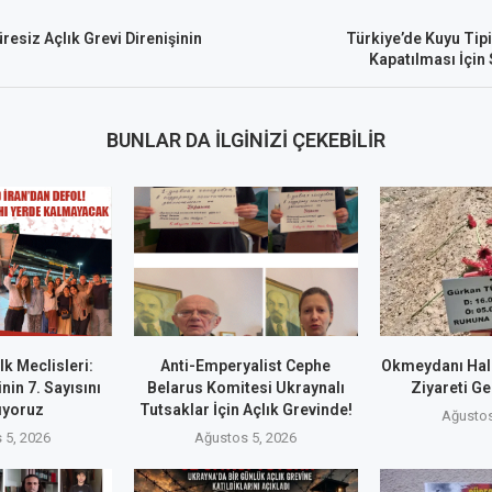
resiz Açlık Grevi Direnişinin
Türkiye’de Kuyu Tip
Kapatılması İçin 
BUNLAR DA İLGINIZI ÇEKEBILIR
k Meclisleri:
Anti-Emperyalist Cephe
Okmeydanı Hal
nin 7. Sayısını
Belarus Komitesi Ukraynalı
Ziyareti Ge
ıyoruz
Tutsaklar İçin Açlık Grevinde!
Ağustos
 5, 2026
Ağustos 5, 2026