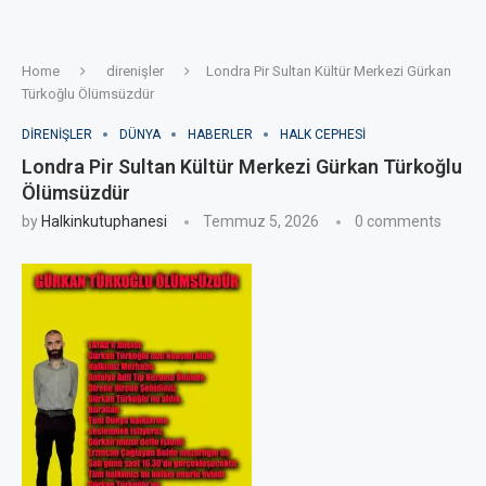
Home
direnişler
Londra Pir Sultan Kültür Merkezi Gürkan
Türkoğlu Ölümsüzdür
DIRENIŞLER
DÜNYA
HABERLER
HALK CEPHESI
Londra Pir Sultan Kültür Merkezi Gürkan Türkoğlu
Ölümsüzdür
by
Halkinkutuphanesi
Temmuz 5, 2026
0 comments