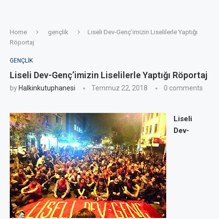
Home
gençlik
Liseli Dev-Genç’imizin Liselilerle Yaptığı
Röportaj
GENÇLIK
Liseli Dev-Genç’imizin Liselilerle Yaptığı Röportaj
by
Halkinkutuphanesi
Temmuz 22, 2018
0 comments
Liseli
Dev-