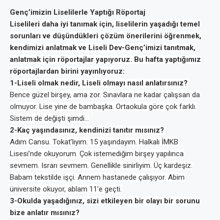
Genç’imizin Liselilerle Yaptığı Röportaj
Liselileri daha iyi tanımak için, liselilerin yaşadığı temel
sorunları ve düşündükleri çözüm önerilerini öğrenmek,
kendimizi anlatmak ve Liseli Dev-Genç’imizi tanıtmak,
anlatmak için röportajlar yapıyoruz. Bu hafta yaptığımız
röportajlardan birini yayınlıyoruz:
1-Liseli olmak nedir, Liseli olmayı nasıl anlatırsınız?
Bence güzel
birşey
, ama zor. Sınavlara ne kadar çalışsan da
olmuyor. Lise yine de bambaşka. Ortaokula göre çok farklı.
Sistem de değişti şimdi…
2-Kaç yaşındasınız, kendinizi tanıtır mısınız?
Adım Cansu.
Tokat’lıyım
. 15 yaşındayım. Halkalı İMKB
Lisesi’nde okuyorum. Çok istemediğim
birşey
yapılınca
sevmem. Israrı sevmem. Genellikle sinirliyim. Üç kardeşiz.
Babam tekstilde işçi. Annem hastanede çalışıyor. Abim
üniversite okuyor, ablam 11’e geçti.
3-Okulda yaşadığınız, sizi etkileyen bir olayı bir sorunu
bize anlatır mısınız?