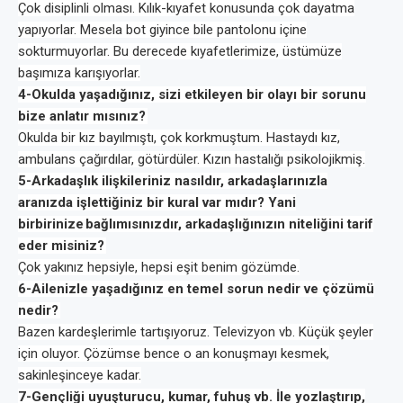
Çok disiplinli olması. Kılık-kıyafet konusunda çok dayatma
yapıyorlar. Mesela bot giyince bile pantolonu içine
sokturmuyorlar. Bu derecede kıyafetlerimize, üstümüze
başımıza karışıyorlar.
4-Okulda yaşadığınız, sizi etkileyen bir olayı bir sorunu
bize anlatır mısınız?
Okulda bir kız bayılmıştı, çok korkmuştum. Hastaydı kız,
ambulans çağırdılar, götürdüler. Kızın hastalığı psikolojikmiş.
5-Arkadaşlık ilişkileriniz nasıldır, arkadaşlarınızla
aranızda işlettiğiniz bir kural var mıdır? Yani
birbirinize
bağlımısınızdır
, arkadaşlığınızın niteliğini tarif
eder misiniz?
Çok yakınız hepsiyle, hepsi eşit benim gözümde.
6-Ailenizle yaşadığınız en temel sorun nedir ve çözümü
nedir?
Bazen kardeşlerimle tartışıyoruz. Televizyon vb. Küçük şeyler
için oluyor. Çözümse bence o an konuşmayı kesmek,
sakinleşinceye kadar.
7-Gençliği uyuşturucu, kumar, fuhuş vb. İle yozlaştırıp,