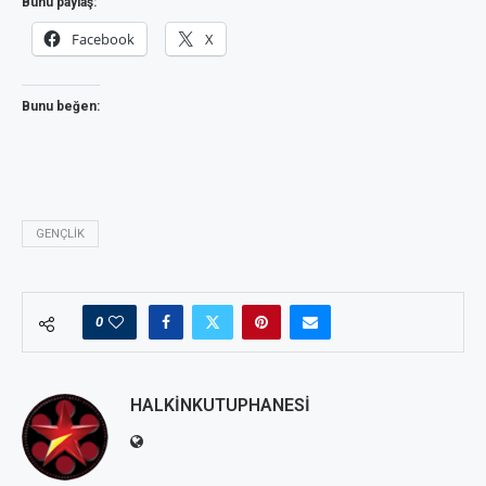
Bunu paylaş:
Facebook
X
Bunu beğen:
GENÇLIK
0
HALKINKUTUPHANESI