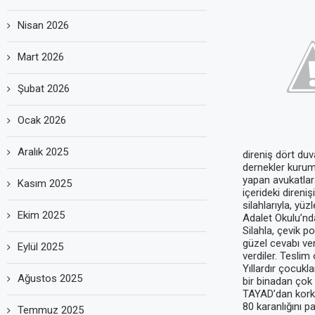
Nisan 2026
Mart 2026
Şubat 2026
Ocak 2026
Aralık 2025
direniş dört du
dernekler kuruml
yapan avukatlara
Kasım 2025
içerideki diren
silahlarıyla, yü
Ekim 2025
Adalet Okulu’nd
Silahla, çevik p
güzel cevabı ver
Eylül 2025
verdiler. Teslim 
Yıllardır çocukl
Ağustos 2025
bir binadan çok 
TAYAD’dan korku
80 karanlığını p
Temmuz 2025