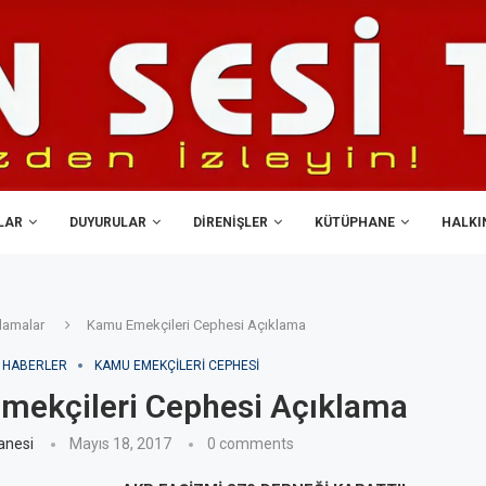
LAR
DUYURULAR
DIRENIŞLER
KÜTÜPHANE
HALKIN
lamalar
Kamu Emekçileri Cephesi Açıklama
HABERLER
KAMU EMEKÇILERI CEPHESI
mekçileri Cephesi Açıklama
anesi
Mayıs 18, 2017
0 comments