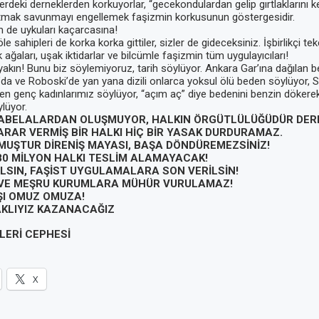
rdeki derneklerden korkuyorlar, “gecekondulardan gelip gırtlaklarını 
atmak savunmayı engellemek faşizmin korkusunun göstergesidir.
 de uykuları kaçarcasına!
öle sahipleri de korka korka gittiler, sizler de gideceksiniz. İşbirlikçi tek
k ağaları, uşak iktidarlar ve bilcümle faşizmin tüm uygulayıcıları!
akın! Bunu biz söylemiyoruz, tarih söylüyor. Ankara Gar’ına dağılan b
a ve Roboski’de yan yana dizili onlarca yoksul ölü beden söylüyor, Su
den genç kadınlarımız söylüyor, “açım aç” diye bedenini benzin dökere
lüyor.
ABELALARDAN OLUŞMUYOR, HALKIN ÖRGÜTLÜLÜĞÜDÜR DER
ARAR VERMİŞ BİR HALKI HİÇ BİR YASAK DURDURAMAZ.
MUŞTUR DİRENİŞ MAYASI, BAŞA DÖNDÜREMEZSİNİZ!
80 MİLYON HALKI TESLİM ALAMAYACAK!
LSIN, FAŞİST UYGULAMALARA SON VERİLSİN!
VE MEŞRU KURUMLARA MÜHÜR VURULAMAZ!
ŞI OMUZ OMUZA!
AKLIYIZ KAZANACAĞIZ
LERİ CEPHESİ
X