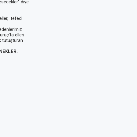
kesecekler” diye…
eller, tefeci
edenlerimiz
ruç’ta elleri
k tutuşturan
NEKLER.