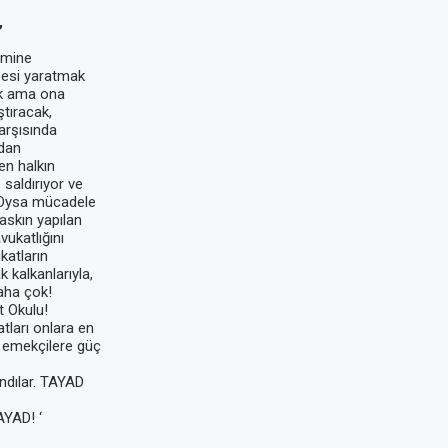
,
imine
çesi yaratmak
ek ama ona
tıracak,
arşısında
ndan
n halkın
 saldırıyor ve
r. Oysa mücadele
askın yapılan
vukatlığını
katların
 kalkanlarıyla,
daha çok!
t Okulu!
atları onlara en
ve emekçilere güç
andılar. TAYAD
AYAD! ‘