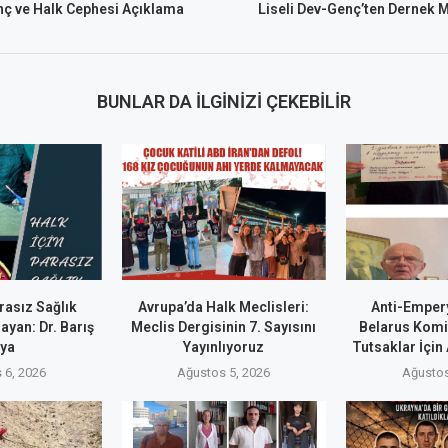
ç ve Halk Cephesi Açıklama
Liseli Dev-Genç’ten Dernek 
BUNLAR DA İLGINIZI ÇEKEBILIR
rasız Sağlık
Avrupa’da Halk Meclisleri:
Anti-Emper
ayan: Dr. Barış
Meclis Dergisinin 7. Sayısını
Belarus Komi
ya
Yayınlıyoruz
Tutsaklar İçin
 6, 2026
Ağustos 5, 2026
Ağustos