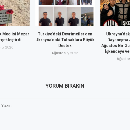
 Meclisi Mezar
Türkiye’deki Devrimciler’den
Ukrayna’dak
rçekleştirdi
Ukrayna’daki Tutsaklara Büyük
Dayanışma A
Destek
Ağustos Bir Gü
 5, 2026
İşkenceye ve 
Ağustos 5, 2026
Ağustos
YORUM BIRAKIN