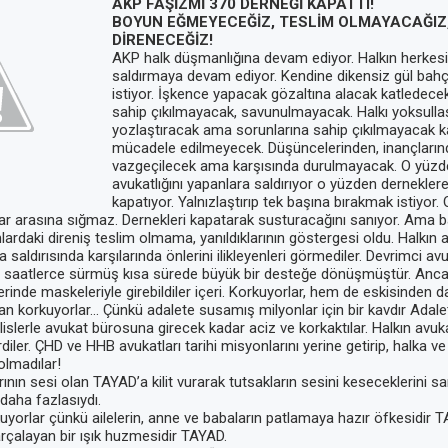
AKP FAŞİZMİ 370 DERNEĞİ KAPATTI!
BOYUN EĞMEYECEĞİZ, TESLİM OLMAYACAĞIZ
DİRENECEĞİZ!
AKP halk düşmanlığına devam ediyor. Halkın herkes
saldırmaya devam ediyor. Kendine dikensiz gül bah
istiyor. İşkence yapacak gözaltına alacak katledec
sahip çıkılmayacak, savunulmayacak. Halkı yoksullaş
yozlaştıracak ama sorunlarına sahip çıkılmayacak k
mücadele edilmeyecek. Düşüncelerinden, inançları
vazgeçilecek ama karşısında durulmayacak. O yüzde
avukatlığını yapanlara saldırıyor o yüzden derneklere
kapatıyor. Yalnızlaştırıp tek başına bırakmak istiyo
var arasına sığmaz. Dernekleri kapatarak susturacağını sanıyor. Ama b
ardaki direniş teslim olmama, yanıldıklarının göstergesi oldu. Halkın a
 saldırısında karşılarında önlerini ilikleyenleri görmediler. Devrimci avu
işi saatlerce sürmüş kısa sürede büyük bir desteğe dönüşmüştür. Ancak
zlerinde maskeleriyle girebildiler içeri. Korkuyorlar, hem de eskisinden 
an korkuyorlar… Çünkü adalete susamış milyonlar için bir kavdır Adale
olislerle avukat bürosuna girecek kadar aciz ve korkaktılar. Halkın avuk
diler. ÇHD ve HHB avukatları tarihi misyonlarını yerine getirip, halka 
olmadılar!
arının sesi olan TAYAD’a kilit vurarak tutsakların sesini keseceklerini s
daha fazlasıydı.
yorlar çünkü ailelerin, anne ve babaların patlamaya hazır öfkesidir T
arçalayan bir ışık huzmesidir TAYAD.