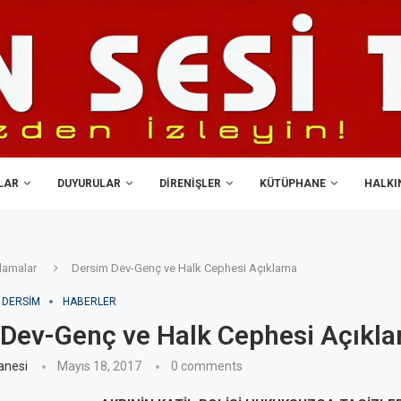
LAR
DUYURULAR
DIRENIŞLER
KÜTÜPHANE
HALKIN
lamalar
Dersim Dev-Genç ve Halk Cephesi Açıklama
DERSIM
HABERLER
Dev-Genç ve Halk Cephesi Açıkl
anesi
Mayıs 18, 2017
0 comments