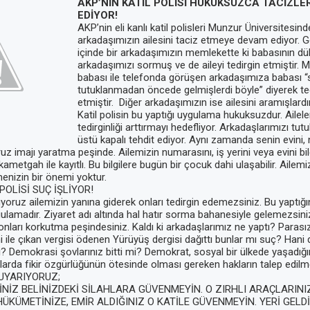
AKP’NİN KATİL POLİSİ HUKUKSUZCA TACİZLE
EDİYOR!
AKP’nin eli kanlı katil polisleri Munzur Üniversitesind
arkadaşımızın ailesini taciz etmeye devam ediyor. G
içinde bir arkadaşımızın memlekette ki babasının dü
arkadaşımızı sormuş ve de aileyi tedirgin etmiştir.
babası ile telefonda görüşen arkadaşımıza babası “
tutuklanmadan öncede gelmişlerdi böyle” diyerek tedi
etmiştir. Diğer arkadaşımızın ise ailesini aramışlardır
Katil polisin bu yaptığı uygulama hukuksuzdur. Ailele
tedirginliği arttırmayı hedefliyor. Arkadaşlarımızı tut
üstü kapalı tehdit ediyor. Aynı zamanda senin evini, 
ruz imajı yaratma peşinde. Ailemizin numarasını, iş yerini veya evini bile
ametgah ile kayıtlı. Bu bilgilere bugün bir çocuk dahi ulaşabilir. Ailemi
lmenizin bir önemi yoktur.
POLİSİ SUÇ İŞLİYOR!
yoruz ailemizin yanına giderek onları tedirgin edemezsiniz. Bu yaptığ
gulamadır. Ziyaret adı altında hal hatır sorma bahanesiyle gelemezsini
 onları korkutma peşindesiniz. Kaldı ki arkadaşlarımız ne yaptı? Parasız
izni ile çıkan vergisi ödenen Yürüyüş dergisi dağıttı bunlar mı suç? Han
? Demokrasi şovlarınız bitti mi? Demokrat, sosyal bir ülkede yaşadığı
larda fikir özgürlüğünün ötesinde olması gereken hakların talep edilm
UYARIYORUZ;
NİZ BELİNİZDEKİ SİLAHLARA GÜVENMEYİN. O ZIRHLI ARAÇLARINI
ÜKÜMETİNİZE, EMİR ALDIĞINIZ O KATİLE GÜVENMEYİN. YERİ GELDİĞ