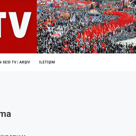
 SESI TV | ARŞİV
İLETIŞIM
ama