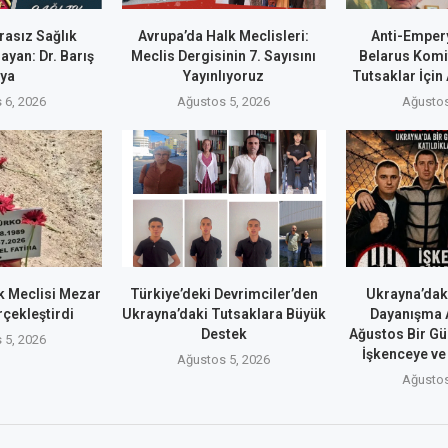
rasız Sağlık
Avrupa’da Halk Meclisleri:
Anti-Emper
ayan: Dr. Barış
Meclis Dergisinin 7. Sayısını
Belarus Komi
ya
Yayınlıyoruz
Tutsaklar İçin
 6, 2026
Ağustos 5, 2026
Ağustos
 Meclisi Mezar
Türkiye’deki Devrimciler’den
Ukrayna’dak
rçekleştirdi
Ukrayna’daki Tutsaklara Büyük
Dayanışma A
Destek
Ağustos Bir Gü
 5, 2026
İşkenceye ve 
Ağustos 5, 2026
Ağustos