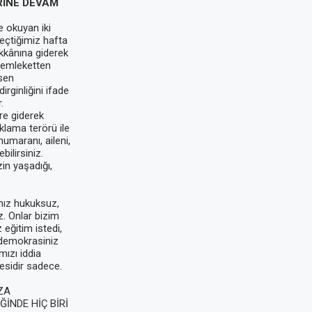
RİNE DEVAM
e okuyan iki
eçtiğimiz hafta
kkânına giderek
 Memleketten
sen
rginliğini ifade
.
re giderek
uklama terörü ile
numaranı, aileni,
bilirsiniz.
zin yaşadığı,
ınız hukuksuz,
z. Onlar bizim
 eğitim istedi,
i demokrasiniz
mızı iddia
esidir sadece.
ZA
İNDE HİÇ BİRİ