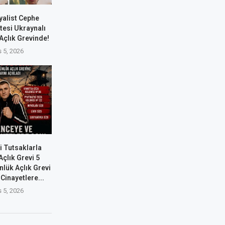
yalist Cephe
tesi Ukraynalı
 Açlık Grevinde!
 5, 2026
i Tutsaklarla
çlık Grevi 5
nlük Açlık Grevi
Cinayetlere...
 5, 2026