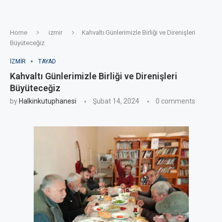
Home
izmir
Kahvaltı Günlerimizle Birliği ve Direnişleri
Büyüteceğiz
IZMIR
TAYAD
Kahvaltı Günlerimizle Birliği ve Direnişleri
Büyüteceğiz
by
Halkinkutuphanesi
Şubat 14, 2024
0 comments