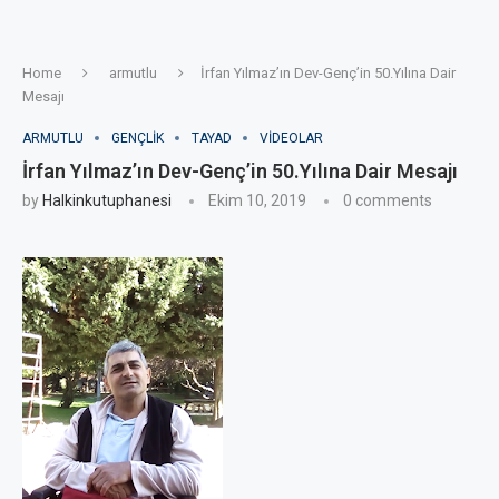
Home
armutlu
İrfan Yılmaz’ın Dev-Genç’in 50.Yılına Dair
Mesajı
ARMUTLU
GENÇLIK
TAYAD
VIDEOLAR
İrfan Yılmaz’ın Dev-Genç’in 50.Yılına Dair Mesajı
by
Halkinkutuphanesi
Ekim 10, 2019
0 comments