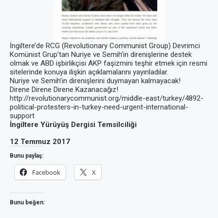
İngiltere’de RCG (Revolutionary Communist Group) Devrimci
Komünist Grup’tan Nuriye ve Semih’in direnişlerine destek
olmak ve ABD işbirlikçisi AKP faşizmini teşhir etmek için resmi
sitelerinde konuya ilişkin açıklamalarını yayınladılar.
Nuriye ve Semih’in direnişlerini duymayan kalmayacak!
Direne Direne Direne Kazanacağız!
http://revolutionarycommunist.org/middle-east/turkey/4892-
political-protesters-in-turkey-need-urgent-international-
support
İngiltere Yürüyüş Dergisi Temsilciliği
12 Temmuz 2017
Bunu paylaş:
Facebook
X
Bunu beğen: