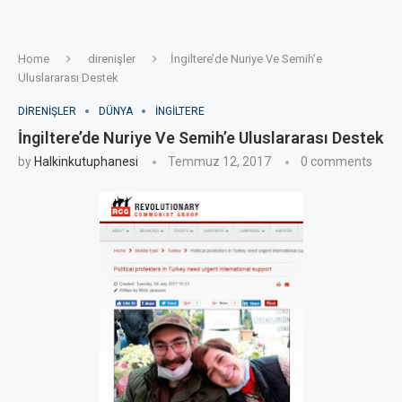
Home
direnişler
İngiltere’de Nuriye Ve Semih’e
Uluslararası Destek
DIRENIŞLER
DÜNYA
İNGILTERE
İngiltere’de Nuriye Ve Semih’e Uluslararası Destek
by
Halkinkutuphanesi
Temmuz 12, 2017
0 comments