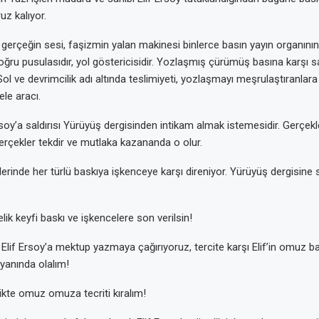
uz kalıyor.
 gerçeğin sesi, faşizmin yalan makinesi binlerce basın yayın organının
oğru pusulasıdır, yol göstericisidir. Yozlaşmış çürümüş basına karşı sa
 Sol ve devrimcilik adı altında teslimiyeti, yozlaşmayı meşrulaştıranlara 
le aracı.
soy’a saldırısı Yürüyüş dergisinden intikam almak istemesidir. Gerçekle
erçekler tekdir ve mutlaka kazananda o olur.
lerinde her türlü baskıya işkenceye karşı direniyor. Yürüyüş dergisine
elik keyfi baskı ve işkencelere son verilsin!
 Elif Ersoy’a mektup yazmaya çağırıyoruz, tercite karşı Elif’in omuz b
yanında olalım!
rlikte omuz omuza tecriti kıralım!