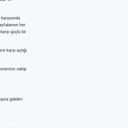
 karşısında
yfalarının her
karşı güçlü bir
re karşı açtığı
 sesimize sahip
aşına gidelim