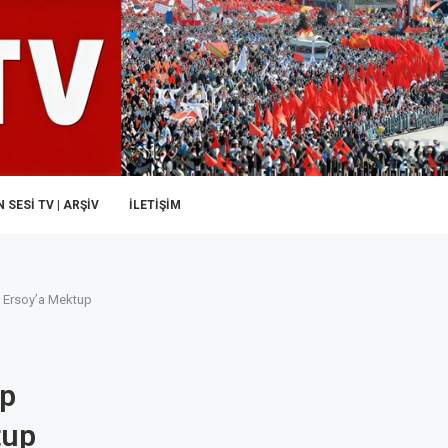
 SESI TV | ARŞİV
İLETIŞIM
if Ersoy’a Mektup
up
tup