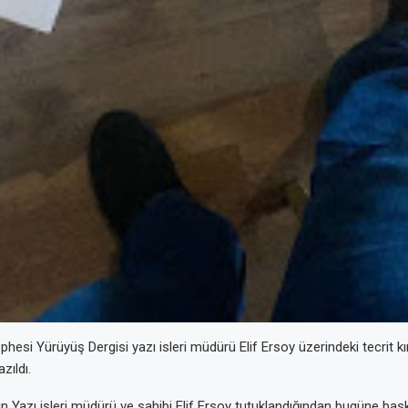
ephesi Yürüyüş Dergisi yazı isleri müdürü Elif Ersoy üzerindeki tecrit kı
zıldı.
n Yazı işleri müdürü ve sahibi Elif Ersoy tutuklandığından bugüne bask