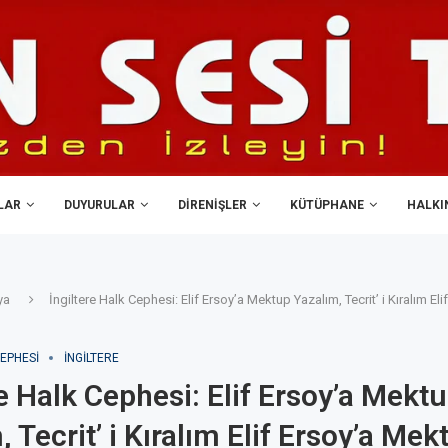
LAR
DUYURULAR
DIRENIŞLER
KÜTÜPHANE
HALKIN
ya
İngiltere Halk Cephesi: Elif Ersoy’a Mektup Yazalım, Tecrit’ i Kıralım El
EPHESI
İNGILTERE
re Halk Cephesi: Elif Ersoy’a Mekt
 Tecrit’ i Kıralım Elif Ersoy’a Mek