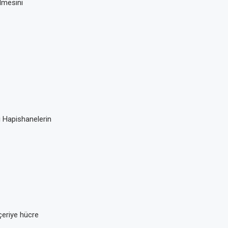
lmesini
i Hapishanelerin
içeriye hücre