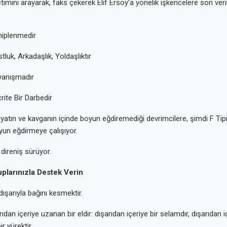
imini arayarak, faks çekerek Elif Ersoy’a yönelik işkencelere son veri
hiplenmedir
luk, Arkadaşlık, Yoldaşlıktır
yanışmadır
ite Bir Darbedir
yatın ve kavganın içinde boyun eğdiremediği devrimcilere, şimdi F Tip
yun eğdirmeye çalışıyor.
direniş sürüyor.
plarınızla Destek Verin
dışarıyla bağını kesmektir.
ıdan içeriye uzanan bir eldir: dışarıdan içeriye bir selamdır, dışarıdan 
r yürektir.