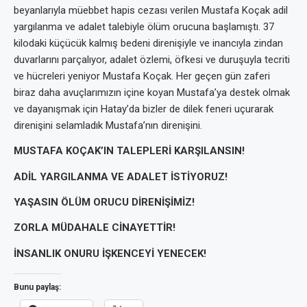
beyanlarıyla m
ü
ebbet hapis cezası verilen Mustafa Ko
ç
ak adil
yargılanma ve adalet talebiyle
ö
l
ü
m orucuna başlamıştı. 37
kilodaki k
üçü
c
ü
k kalmış bedeni direnişiyle ve inancıyla zindan
duvarlarını par
ç
alıyor, adalet
ö
zlemi,
ö
fkesi ve duruşuyla tecriti
ve h
ü
creleri yeniyor Mustafa Ko
ç
ak. Her ge
ç
en g
ü
n zaferi
biraz daha avu
ç
larımızın i
ç
ine koyan Mustafa’ya destek olmak
ve dayanışmak i
ç
in Hatay’da bizler de dilek feneri u
ç
urarak
direnişini selamladık Mustafa’nın direnişini.
MUSTAFA KO
Ç
AK’IN TALEPLERİ KARŞILANSIN!
ADİL YARGILANMA VE ADALET İSTİYORUZ!
YAŞASIN
Ö
L
Ü
M ORUCU DİRENİŞİMİZ!
ZORLA M
Ü
DAHALE CİNAYETTİR!
İNSANLIK ONURU İŞKENCEYİ YENECEK!
Bunu paylaş: