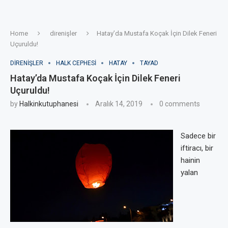
Home
direnişler
Hatay’da Mustafa Koçak İçin Dilek Feneri
Uçuruldu!
DIRENIŞLER
HALK CEPHESI
HATAY
TAYAD
Hatay’da Mustafa Koçak İçin Dilek Feneri
Uçuruldu!
by
Halkinkutuphanesi
Aralık 14, 2019
0 comments
Sadece bir
iftiracı, bir
hainin
yalan