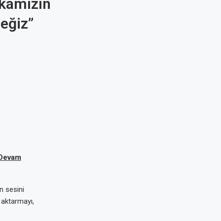
ikamızın
eğiz”
 Devam
n sesini
 aktarmayı,