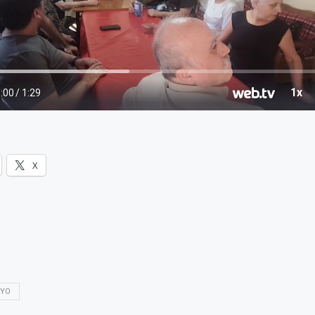
X
DYO