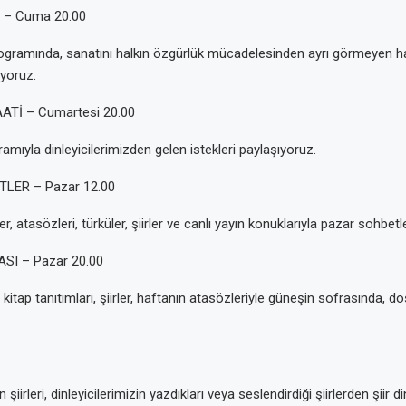
 – Cuma 20.00
ogramında, sanatını halkın özgürlük mücadelesinden ayrı görmeyen ha
ıyoruz.
ATİ – Cumartesi 20.00
ramıyla dinleyicilerimizden gelen istekleri paylaşıyoruz.
LER – Pazar 12.00
r, atasözleri, türküler, şiirler ve canlı yayın konuklarıyla pazar sohbetl
SI – Pazar 20.00
 kitap tanıtımları, şiirler, haftanın atasözleriyle güneşin sofrasında, do
 şiirleri, dinleyicilerimizin yazdıkları veya seslendirdiği şiirlerden şiir di