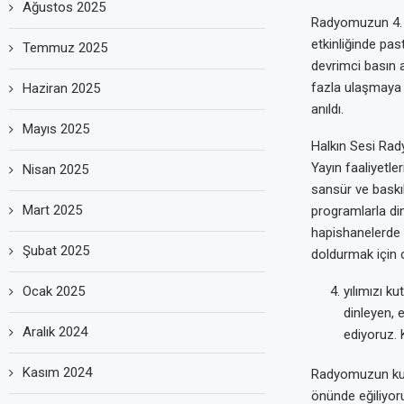
Ağustos 2025
Radyomuzun 4. k
etkinliğinde pa
Temmuz 2025
devrimci basın a
fazla ulaşmaya 
Haziran 2025
anıldı.
Mayıs 2025
Halkın Sesi Rad
Yayın faaliyetle
Nisan 2025
sansür ve baskıl
Mart 2025
programlarla di
hapishanelerde v
Şubat 2025
doldurmak için c
Ocak 2025
yılımızı k
dinleyen, 
Aralık 2024
ediyoruz. 
Kasım 2024
Radyomuzun kuruc
önünde eğiliyor