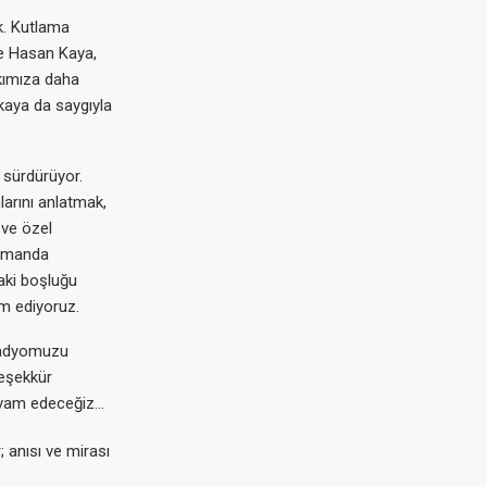
k. Kutlama
ve Hasan Kaya,
lkımıza daha
kaya da saygıyla
 sürdürüyor.
larını anlatmak,
 ve özel
zamanda
daki boşluğu
am ediyoruz.
 radyomuzu
teşekkür
devam edeceğiz…
 anısı ve mirası