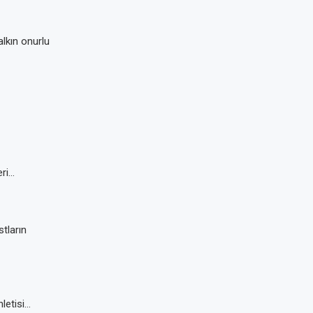
lkın onurlu
eri…
stların
nletisi…