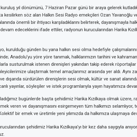
uruluş yıl dönümünü, 7 Haziran Pazar günü bir araya gelerek kutladı
sta kesilirken söz alan Halkın Sesi Radyo emekçileri Ozan Yavanoğlu 
lanında önemli bir ihtiyacı karşıladıklarını belirterek, dayanışmayla ha
devam edeceklerini ifade ettiler, radyonun kurucularından Harika Kızıl
yo, kurulduğu günden bu yana halkın sesi olma hedefiyle çalışmalarını
rinde; Anadolu’yu yöre yöre tanımak, halklarımızın tarihini ve kahraman
arla susturulmak istenen direnişleri yakından takip ederek röportajlar
nleyicilerimize ulaştırmak temel amaçlarımız arasında yer aldı. Aynı 
e dışarıda sürdürülen direnişlerin sesi olmak, kültür ve sanat alanın
anlı yayınlar, söyleşiler ve istek programlarıyla yayın hayatımıza dev
utladığımız bugünlerde başta şehidimiz Harika Kızılkaya olmak üzere,
emek veren ve dayanışmasını esirgemeyen tüm halkımızı selamlıyor, 
Kolektif bir emek ve üretimle yeni yılımızda da halkımıza ulaşmaya 
ularından şehidimiz Harika Kızılkaya’yı bir kez daha saygıyla anıyor;
uz.