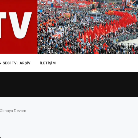
 SESI TV | ARŞİV
İLETIŞIM
si Olmaya Devam