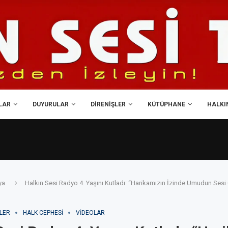
LAR
DUYURULAR
DIRENIŞLER
KÜTÜPHANE
HALKIN
ya
Halkın Sesi Radyo 4. Yaşını Kutladı: “Harikamızın İzinde Umudun Se
LER
HALK CEPHESI
VIDEOLAR