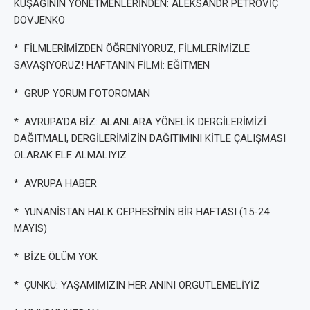
KUŞAĞININ YÖNETMENLERİNDEN: ALEKSANDR PETROVİÇ
DOVJENKO
* FİLMLERİMİZDEN ÖĞRENİYORUZ, FİLMLERİMİZLE
SAVAŞIYORUZ! HAFTANIN FİLMİ: EĞİTMEN
* GRUP YORUM FOTOROMAN
* AVRUPA’DA BİZ: ALANLARA YÖNELİK DERGİLERİMİZİ
DAĞITMALI, DERGİLERİMİZİN DAĞITIMINI KİTLE ÇALIŞMASI
OLARAK ELE ALMALIYIZ
* AVRUPA HABER
* YUNANİSTAN HALK CEPHESİ’NİN BİR HAFTASI (15-24
MAYIS)
* BİZE ÖLÜM YOK
* ÇÜNKÜ: YAŞAMIMIZIN HER ANINI ÖRGÜTLEMELİYİZ