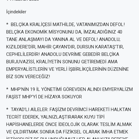
İçindekiler
* BELÇİKA KRALİÇESİ MATHİLDE, VATANIMIZDAN DEFOL!
BELÇİKA EKONOMİK MİSYONUNU DA, İMZALADIĞINIZ 40
TANE ANLAŞMAYI DA YANINA AL VE DEFOL! ANADOLU;
KIZILDERE’DİR, MAHİR ÇAYAN’DIR, DURSUN KARATAŞ’TIR,
CEPHELİLERDİR! ANADOLU DEVRİME GEBEDİR BELÇİKA
BURJUVAZİSİ, KRALİYETİN SONUNU GETİREMEDİ AMA
EMPERYALİSTLERİN VE YERLİ İŞBİRLİKÇİLERİNİN DÜZENİNE
BİZ SON VERECEĞİZ!
* MHP’NİN 19 İL YÖNETİMİ GÖREVDEN ALINDI EMYERYALİZM
FAŞİST MHP’Yİ DE HİZAYA SOKUYOR
* TAYAD’LI AİLELER: FAŞİZM DEVRİMCİ HAREKETİ HALKTAN
TECRİT EDEREK, YALNIZLAŞTIRARAK KUYU TİPİ
HAPİSHANELERDE ÖNCE İDEOLOJİK OLARAK TESLİM ALMAK
VE ÇILDIRTMAK SONRA DA FİZİKSEL OLARAK İMHA ETMEK