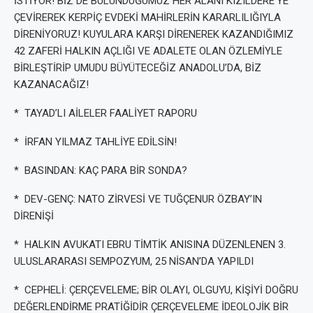
İSTİYOR! BİZ DE BULUNDUĞUMUZ HER ALANI KIZILDERE’YE
ÇEVİREREK KERPİÇ EVDEKİ MAHİRLERİN KARARLILIĞIYLA
DİRENİYORUZ! KUYULARA KARŞI DİRENEREK KAZANDIĞIMIZ
42 ZAFERİ HALKIN AÇLIĞI VE ADALETE OLAN ÖZLEMİYLE
BİRLEŞTİRİP UMUDU BÜYÜTECEĞİZ ANADOLU’DA, BİZ
KAZANACAĞIZ!
* TAYAD’LI AİLELER FAALİYET RAPORU
* İRFAN YILMAZ TAHLİYE EDİLSİN!
* BASINDAN: KAÇ PARA BİR SONDA?
* DEV-GENÇ: NATO ZİRVESİ VE TUĞÇENUR ÖZBAY’IN
DİRENİŞİ
* HALKIN AVUKATI EBRU TİMTİK ANISINA DÜZENLENEN 3.
ULUSLARARASI SEMPOZYUM, 25 NİSAN’DA YAPILDI
* CEPHELİ: ÇERÇEVELEME; BİR OLAYI, OLGUYU, KİŞİYİ DOĞRU
DEĞERLENDİRME PRATİĞİDİR ÇERÇEVELEME İDEOLOJİK BİR