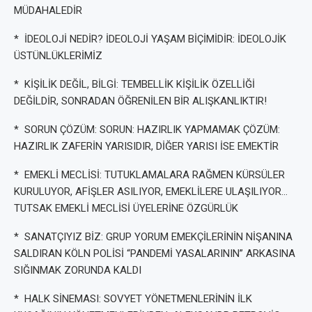
MÜDAHALEDİR
* İDEOLOJİ NEDİR? İDEOLOJİ YAŞAM BİÇİMİDİR: İDEOLOJİK
ÜSTÜNLÜKLERİMİZ
* KİŞİLİK DEĞİL, BİLGİ: TEMBELLİK KİŞİLİK ÖZELLİĞİ
DEĞİLDİR, SONRADAN ÖĞRENİLEN BİR ALIŞKANLIKTIR!
* SORUN ÇÖZÜM: SORUN: HAZIRLIK YAPMAMAK ÇÖZÜM:
HAZIRLIK ZAFERİN YARISIDIR, DİĞER YARISI İSE EMEKTİR
* EMEKLİ MECLİSİ: TUTUKLAMALARA RAĞMEN KÜRSÜLER
KURULUYOR, AFİŞLER ASILIYOR, EMEKLİLERE ULAŞILIYOR…
TUTSAK EMEKLİ MECLİSİ ÜYELERİNE ÖZGÜRLÜK
* SANATÇIYIZ BİZ: GRUP YORUM EMEKÇİLERİNİN NİŞANINA
SALDIRAN KÖLN POLİSİ “PANDEMİ YASALARININ” ARKASINA
SIĞINMAK ZORUNDA KALDI
* HALK SİNEMASI: SOVYET YÖNETMENLERİNİN İLK