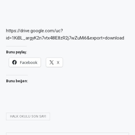
https://drive.google.com/uc?
id=1KiBL_argyK2n7vtx48lE8zR2j7wZuMi6&export=download
Bunu paylaş:
Facebook
X
Bunu beğen:
HALK OKULU SON SAYI