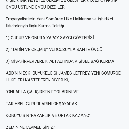
KİŞİLİK BİR HEYETLE ÜLKEMİZE GELDİ! ERİK DALI OYNAYIP
ÖVGÜ ÜSTÜNE ÖVGÜ DİZDİLER
Emperyalistlerin Yeni Sömürge Ülke Halklarına ve İşbirlikçi
İktidarlarıyla İlişki Kurma Taktiği:
1) GURUR VE ONURA YAPAY SAYGI GÖSTERİSİ
2) “TARİH VE GEÇMİŞ” VURGUSUYLA SAHTE ÖVGÜ
3) MİSAFİRPERVERLİK ADI ALTINDA KİŞİSEL BAĞ KURMA
ABD’NİN ESKİ BÜYÜKELÇİSİ JAMES JEFFREY, YENİ SÖMÜRGE
ÜLKELERİ KASTEDEREK DİYOR Kİ;
“ONLARLA ÇALIŞIRKEN EGOLARINI VE
TARİHSEL GURURLARINI OKŞAYARAK
KONUYU BİR ‘PAZARLIK VE ORTAK KAZANÇ’
ZEMİNİNE ÇEKMELİSİNİZ.”