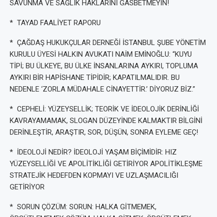
SAVUNMA VE SAĞLIK HAKLARINI GASBETMEYİN!
* TAYAD FAALİYET RAPORU
* ÇAĞDAŞ HUKUKÇULAR DERNEĞİ İSTANBUL ŞUBE YÖNETİM
KURULU ÜYESİ HALKIN AVUKATI NAİM EMİNOĞLU: “KUYU
TİPİ; BU ÜLKEYE, BU ÜLKE İNSANLARINA AYKIRI, TOPLUMA
AYKIRI BİR HAPİSHANE TİPİDİR; KAPATILMALIDIR. BU
NEDENLE ‘ZORLA MÜDAHALE CİNAYETTİR.’ DİYORUZ BİZ.”
* CEPHELİ: YÜZEYSELLİK; TEORİK VE İDEOLOJİK DERİNLİĞİ
KAVRAYAMAMAK, SLOGAN DÜZEYİNDE KALMAKTIR BİLGİNİ
DERİNLEŞTİR, ARAŞTIR, SOR, DÜŞÜN, SONRA EYLEME GEÇ!
* İDEOLOJİ NEDİR? İDEOLOJİ YAŞAM BİÇİMİDİR: HIZ
YÜZEYSELLİĞİ VE APOLİTİKLİĞİ GETİRİYOR APOLİTİKLEŞME
STRATEJİK HEDEFDEN KOPMAYI VE UZLAŞMACILIĞI
GETİRİYOR
* SORUN ÇÖZÜM: SORUN: HALKA GİTMEMEK,