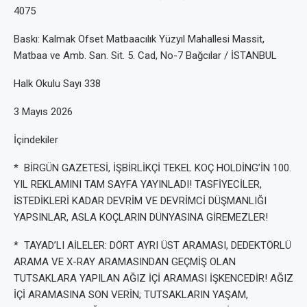
4075
Baskı: Kalmak Ofset Matbaacılık Yüzyıl Mahallesi Massit,
Matbaa ve Amb. San. Sit. 5. Cad, No-7 Bağcılar / İSTANBUL
Halk Okulu Sayı 338
3 Mayıs 2026
İçindekiler
* BİRGÜN GAZETESİ, İŞBİRLİKÇİ TEKEL KOÇ HOLDİNG’İN 100.
YIL REKLAMINI TAM SAYFA YAYINLADI! TASFİYECİLER,
İSTEDİKLERİ KADAR DEVRİM VE DEVRİMCİ DÜŞMANLIĞI
YAPSINLAR, ASLA KOÇLARIN DÜNYASINA GİREMEZLER!
* TAYAD’LI AİLELER: DÖRT AYRI ÜST ARAMASI, DEDEKTÖRLÜ
ARAMA VE X-RAY ARAMASINDAN GEÇMİŞ OLAN
TUTSAKLARA YAPILAN AĞIZ İÇİ ARAMASI İŞKENCEDİR! AĞIZ
İÇİ ARAMASINA SON VERİN; TUTSAKLARIN YAŞAM,