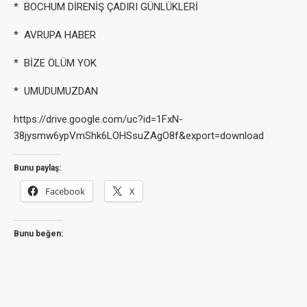
* BOCHUM DİRENİŞ ÇADIRI GÜNLÜKLERİ
* AVRUPA HABER
* BİZE ÖLÜM YOK
* UMUDUMUZDAN
https://drive.google.com/uc?id=1FxN-
38jysmw6ypVmShk6LOHSsuZAgO8f&export=download
Bunu paylaş:
Facebook
X
Bunu beğen: