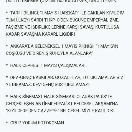
ÖRGÜTLEMEMEK ÇÖZÜM: HALKA GİTMEK, ÖRGÜTLEMEK
* TARİH BİLİNCİ: ‘1 MAYIS HAREKÂTI’ İLE ÇAKILAN KIVILCIM
TÜM ÜLKEYİ SARDI THKP-C’DEN BUGÜNE EMPERYALİZME,
FAŞİZME VE İŞBİRLİKÇİLERİNE KARŞI SAVAŞ; KURTULUŞA
KADAR SAVAŞMA KARARLILIĞIDIR!
* ANKARA’DA GELENEKSEL 1 MAYIS PİKNİĞİ: “1 MAYIS’IN
COŞKUSU VE DİRENİŞ RUHUYLA ALANLARA”
* HALK CEPHESİ 1 MAYIS ÇALIŞMALARI
* DEV-GENÇ: BASKILAR, GÖZALTILAR, TUTUKLAMALAR BİZİ
YILDIRAMAZ; DEV-GENÇ SUSTURULAMAZ!
* HALK SİNEMASI: HALK SİNEMASI OLARAK PARİS’TE
GERÇEKLEŞEN ANTİEMPERYALİST BELGESEL AKŞAMI’NA
“KIZILDERE’DEN GAZZE’YE” BELGESELİMİZLE KATILDIK!
* GRUP YORUM FOTOROMAN